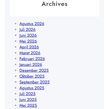
Archives
n
a
Y
k
o
a
g
r
Agustus 2026
y
t
Juli 2026
a
a
Juni 2026
k
|
Mei 2026
a
W
April 2026
r
A
Maret 2026
t
0
Februari 2026
a
8
Januari 2026
|
5
Desember 2025
W
1
Oktober 2025
A
9
September 2025
0
4
Agustus 2025
8
5
Juli 2025
5
4
Juni 2025
1
8
Mei 2025
9