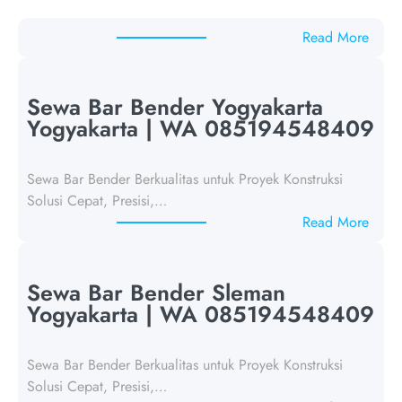
:
Read More
p
o
s
Sewa Bar Bender Yogyakarta
t
Yogyakarta | WA 085194548409
a
n
Sewa Bar Bender Berkualitas untuk Proyek Konstruksi
p
Solusi Cepat, Presisi,…
a
:
Read More
j
S
u
e
d
w
Sewa Bar Bender Sleman
u
a
Yogyakarta | WA 085194548409
l
B
1
a
8
Sewa Bar Bender Berkualitas untuk Proyek Konstruksi
r
5
Solusi Cepat, Presisi,…
B