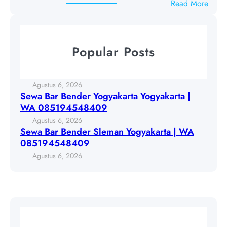
9
:
Read More
e
6
S
n
8
e
d
w
e
Popular Posts
a
r
B
Y
a
o
Agustus 6, 2026
r
g
Sewa Bar Bender Yogyakarta Yogyakarta |
B
y
WA 085194548409
e
a
Agustus 6, 2026
n
k
Sewa Bar Bender Sleman Yogyakarta | WA
d
a
085194548409
e
r
Agustus 6, 2026
r
t
S
a
l
Y
e
o
m
g
a
y