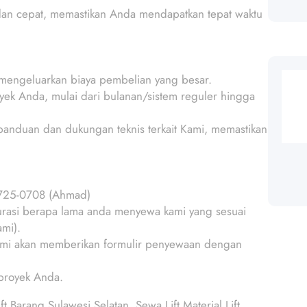
an cepat, memastikan Anda mendapatkan tepat waktu
s mengeluarkan biaya pembelian yang besar.
oyek Anda, mulai dari bulanan/sistem reguler hingga
anduan dan dukungan teknis terkait Kami, memastikan
1725-0708 (Ahmad)
urasi berapa lama anda menyewa kami yang sesuai
mi).
ami akan memberikan formulir penyewaan dengan
 proyek Anda.
ft Barang Sulawesi Selatan, Sewa Lift Material Lift