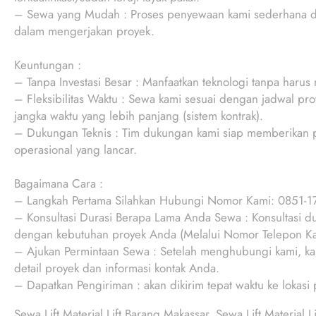
– Sewa yang Mudah : Proses penyewaan kami sederhana d
dalam mengerjakan proyek.
Keuntungan :
– Tanpa Investasi Besar : Manfaatkan teknologi tanpa haru
– Fleksibilitas Waktu : Sewa kami sesuai dengan jadwal pr
jangka waktu yang lebih panjang (sistem kontrak).
– Dukungan Teknis : Tim dukungan kami siap memberikan p
operasional yang lancar.
Bagaimana Cara :
– Langkah Pertama Silahkan Hubungi Nomor Kami: 0851-
– Konsultasi Durasi Berapa Lama Anda Sewa : Konsultasi d
dengan kebutuhan proyek Anda (Melalui Nomor Telepon Ka
– Ajukan Permintaan Sewa : Setelah menghubungi kami, k
detail proyek dan informasi kontak Anda.
– Dapatkan Pengiriman : akan dikirim tepat waktu ke lokasi
Sewa Lift Material Lift Barang Makassar, Sewa Lift Material Li