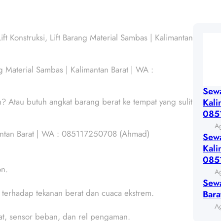
ft Konstruksi, Lift Barang Material Sambas | Kalimantan
ng Material Sambas | Kalimantan Barat | WA :
Sewa
 Atau butuh angkat barang berat ke tempat yang sulit
Kali
085
Ag
imantan Barat | WA : 085117250708 (Ahmad)
Sewa
Kali
085
on.
Ag
Sewa
han terhadap tekanan berat dan cuaca ekstrem.
Bar
Ag
rat, sensor beban, dan rel pengaman.