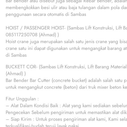
Bar Bender atau disebut juga sebagai Rebar Bender, adal
membengkokkan besi ulir atau baja tulangan dalam pola dan
penggunaan secara otomatis di Sambas
HOIST / PASSENGER HOIST- (Sambas Lift Konstruksi, Lift Ba
085117250708 (Ahmad) )
Hoist crane juga merupakan salah satu jenis crane yang bi
crane satu ini dapat digunakan untuk mengangkat barang at
di Sambas
BUCKETT COR- (Sambas Lift Konstruksi, Lift Barang Materi
(Ahmad) )
Bar Bender Bar Cutter (concrete bucket) adalah salah satu 
untuk mengangkut concrete (beton) dari truk mixer beton k
Fitur Unggulan :
– Alat Dalam Kondisi Baik : Alat yang kami sediakan sebelu
Pengecekan Sebelum pengiriman untuk memastikan alat diki
– Siap Kirim : Untuk proses pengiriman alat kami, Kami sel
terkualifikasi/sudah teruji layak pakai.