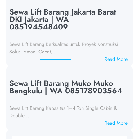
e
w
Sewa Lift Barang Jakarta Barat
a
DKI Jakarta | WA
L
085194548409
i
f
Sewa Lift Barang Berkualitas untuk Proyek Konstruksi
t
Solusi Aman, Cepat,…
B
:
Read More
a
S
r
e
a
w
Sewa Lift Barang Muko Muko
n
a
Bengkulu | WA 085178903564
g
L
R
i
e
Sewa Lift Barang Kapasitas 1–4 Ton Single Cabin &
f
j
Double…
t
a
:
Read More
B
n
S
a
g
e