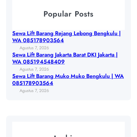
r
L
w
a
Popular Posts
e
a
n
b
L
g
o
i
J
Sewa Lift Barang Rejang Lebong Bengkulu |
n
f
a
WA 085178903564
g
t
k
Agustus 7, 2026
B
B
a
Sewa Lift Barang Jakarta Barat DKI Jakarta |
e
a
r
WA 085194548409
n
r
t
Agustus 7, 2026
g
a
a
Sewa Lift Barang Muko Muko Bengkulu | WA
k
n
B
085178903564
u
g
a
Agustus 7, 2026
l
M
r
u
u
a
|
k
t
W
o
D
A
M
K
0
u
I
8