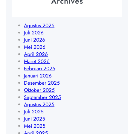
Archives
k
J
5
o
a
1
B
k
7
e
Agustus 2026
a
8
n
Juli 2026
r
9
g
Juni 2026
t
0
k
Mei 2026
a
3
u
April 2026
|
5
l
Maret 2026
W
6
u
Februari 2026
A
4
|
Januari 2026
0
W
Desember 2025
8
A
Oktober 2025
5
0
September 2025
1
8
Agustus 2025
9
5
Juli 2025
4
1
Juni 2025
5
7
Mei 2025
4
8
April 2025
8