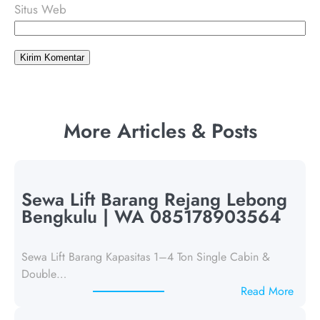
Situs Web
More Articles & Posts
Sewa Lift Barang Rejang Lebong
Bengkulu | WA 085178903564
Sewa Lift Barang Kapasitas 1–4 Ton Single Cabin &
Double…
:
Read More
S