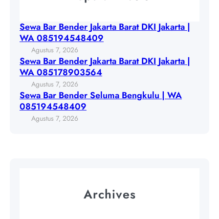
a
B
J
r
a
a
Sewa Bar Bender Jakarta Barat DKI Jakarta |
a
r
k
WA 085194548409
t
B
a
Agustus 7, 2026
D
e
r
Sewa Bar Bender Jakarta Barat DKI Jakarta |
K
n
t
WA 085178903564
I
d
a
Agustus 7, 2026
J
e
B
Sewa Bar Bender Seluma Bengkulu | WA
a
r
a
085194548409
k
S
r
Agustus 7, 2026
a
e
a
r
l
t
t
u
D
a
m
K
|
a
I
W
B
J
Archives
A
e
a
0
n
k
8
g