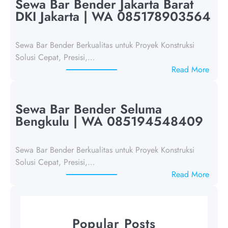
w
Sewa Bar Bender Jakarta Barat
a
DKI Jakarta | WA 085178903564
B
a
Sewa Bar Bender Berkualitas untuk Proyek Konstruksi
r
Solusi Cepat, Presisi,…
B
:
Read More
e
S
n
e
d
w
Sewa Bar Bender Seluma
e
a
Bengkulu | WA 085194548409
r
B
J
a
a
Sewa Bar Bender Berkualitas untuk Proyek Konstruksi
r
k
Solusi Cepat, Presisi,…
B
a
:
Read More
e
r
S
n
t
e
d
a
w
e
Popular Posts
B
a
r