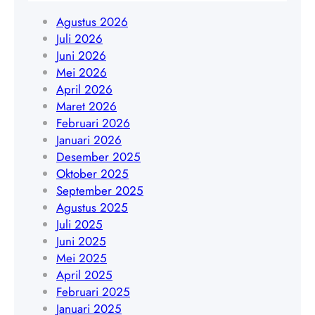
a
5
k
Agustus 2026
r
1
u
Juli 2026
t
9
l
Juni 2026
a
4
u
Mei 2026
|
5
|
April 2026
W
4
W
Maret 2026
A
8
A
Februari 2026
0
4
0
Januari 2026
8
0
8
Desember 2025
5
9
5
Oktober 2025
1
1
September 2025
7
9
Agustus 2025
8
4
Juli 2025
9
5
Juni 2025
0
4
Mei 2025
3
8
April 2025
5
4
Februari 2025
6
0
Januari 2025
4