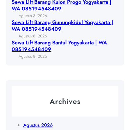
Sewa Lift Barang Kulon Progo Yogyakarta |
o
f
u
WA 085194548409
Y
t
n
Agustus 8, 2026
o
B
u
Sewa Lift Barang Gunungkidul Yogyakarta |
g
a
n
WA 085194548409
y
r
g
Agustus 8, 2026
a
a
k
Sewa Lift Barang Bantul Yogyakarta | WA
k
n
i
085194548409
a
g
d
Agustus 8, 2026
r
B
u
t
a
l
a
n
Y
|
t
o
W
u
g
A
l
y
Archives
0
Y
a
8
o
k
5
g
a
1
y
Agustus 2026
r
9
a