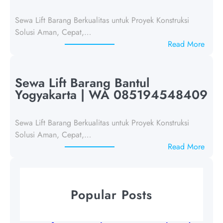
L
i
Sewa Lift Barang Berkualitas untuk Proyek Konstruksi
f
Solusi Aman, Cepat,…
t
:
Read More
B
S
a
e
r
w
Sewa Lift Barang Bantul
a
a
Yogyakarta | WA 085194548409
n
L
g
i
K
Sewa Lift Barang Berkualitas untuk Proyek Konstruksi
f
u
Solusi Aman, Cepat,…
t
l
:
Read More
B
o
S
a
n
e
r
P
w
a
Popular Posts
r
a
n
o
L
g
g
i
G