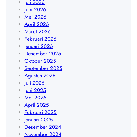
Juli 2026
t
4
k
Juni 2026
a
5
a
Mei 2026
|
4
r
April 2026
W
8
t
Maret 2026
A
4
a
Februari 2026
0
0
|
Januari 2026
8
9
W
Desember 2025
5
A
Oktober 2025
1
0
September 2025
9
8
Agustus 2025
4
5
Juli 2025
5
1
Juni 2025
4
9
Mei 2025
8
4
April 2025
4
5
Februari 2025
0
4
Januari 2025
9
8
Desember 2024
4
November 2024