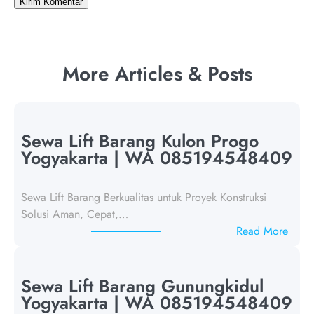
More Articles & Posts
Sewa Lift Barang Kulon Progo
Yogyakarta | WA 085194548409
Sewa Lift Barang Berkualitas untuk Proyek Konstruksi
Solusi Aman, Cepat,…
:
Read More
S
e
w
Sewa Lift Barang Gunungkidul
a
Yogyakarta | WA 085194548409