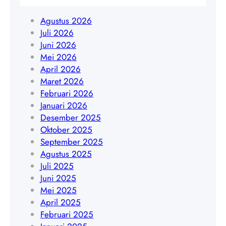
4
g
n
8
g
Agustus 2026
t
4
o
Juli 2026
a
0
J
Juni 2026
n
9
a
Mei 2026
B
w
April 2026
a
a
Maret 2026
r
T
Februari 2026
a
i
Januari 2026
t
m
Desember 2025
|
u
Oktober 2025
W
r
September 2025
A
|
Agustus 2025
0
W
Juli 2025
8
A
Juni 2025
5
0
Mei 2025
1
8
April 2025
7
5
Februari 2025
8
1