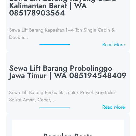
a
Kalimantan Barat | WA
L
085178903564
i
f
Sewa Lift Barang Kapasitas 1–4 Ton Single Cabin &
t
Double…
B
:
Read More
a
S
r
e
a
w
Sewa Lift Barang Probolinggo
n
a
Jawa Timur | WA 085194548409
g
L
S
i
a
Sewa Lift Barang Berkualitas untuk Proyek Konstruksi
f
m
Solusi Aman, Cepat,…
t
p
:
Read More
B
a
S
a
n
e
r
g
w
a
J
a