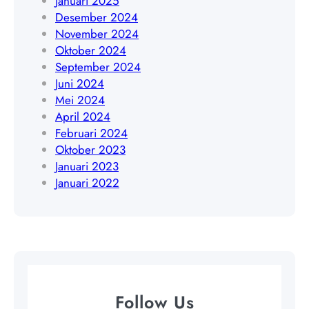
Januari 2025
9
9
Desember 2024
0
4
November 2024
3
5
Oktober 2024
5
4
September 2024
6
8
Juni 2024
4
4
Mei 2024
0
April 2024
9
Februari 2024
Oktober 2023
Januari 2023
Januari 2022
Follow Us