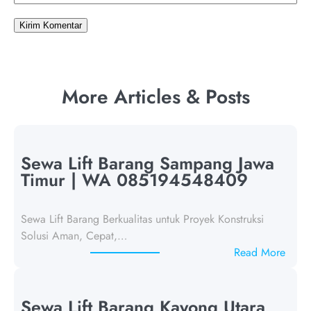
More Articles & Posts
Sewa Lift Barang Sampang Jawa
Timur | WA 085194548409
Sewa Lift Barang Berkualitas untuk Proyek Konstruksi
Solusi Aman, Cepat,…
:
Read More
S
e
w
Sewa Lift Barang Kayong Utara