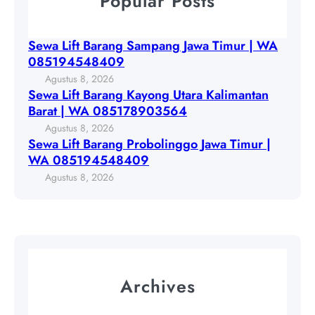
Popular Posts
n
a
L
g
w
i
K
Sewa Lift Barang Sampang Jawa Timur | WA
a
f
a
085194548409
T
t
y
Agustus 8, 2026
i
B
o
Sewa Lift Barang Kayong Utara Kalimantan
m
a
n
Barat | WA 085178903564
u
r
g
Agustus 8, 2026
r
a
U
Sewa Lift Barang Probolinggo Jawa Timur |
|
n
t
WA 085194548409
W
g
a
Agustus 8, 2026
A
P
r
0
r
a
8
o
K
5
b
a
1
o
l
9
l
i
Archives
4
i
m
5
n
a