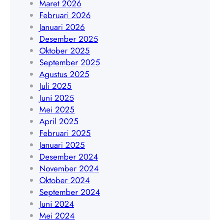
A
Maret 2026
t
0
Februari 2026
a
8
Januari 2026
|
5
Desember 2025
W
1
Oktober 2025
A
9
September 2025
0
4
Agustus 2025
8
5
Juli 2025
5
4
Juni 2025
1
8
Mei 2025
9
4
April 2025
4
0
Februari 2025
5
9
Januari 2025
4
Desember 2024
8
November 2024
4
Oktober 2024
0
September 2024
9
Juni 2024
Mei 2024