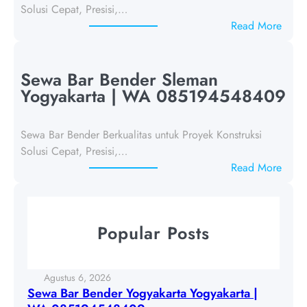
Solusi Cepat, Presisi,…
a
:
Read More
j
S
u
e
d
w
Sewa Bar Bender Sleman
u
a
Yogyakarta | WA 085194548409
l
B
1
a
8
Sewa Bar Bender Berkualitas untuk Proyek Konstruksi
r
5
Solusi Cepat, Presisi,…
B
9
:
Read More
e
6
S
n
8
e
d
w
e
Popular Posts
a
r
B
Y
a
o
Agustus 6, 2026
r
g
Sewa Bar Bender Yogyakarta Yogyakarta |
B
y