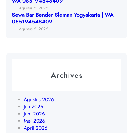
WA 085194548409
e
a
Agustus 6, 2026
n
k
Sewa Bar Bender Sleman Yogyakarta | WA
d
a
085194548409
e
r
Agustus 6, 2026
r
t
S
a
l
Y
e
o
m
g
a
y
Archives
n
a
Y
k
o
a
g
r
Agustus 2026
y
t
Juli 2026
a
a
Juni 2026
k
|
Mei 2026
a
W
April 2026
r