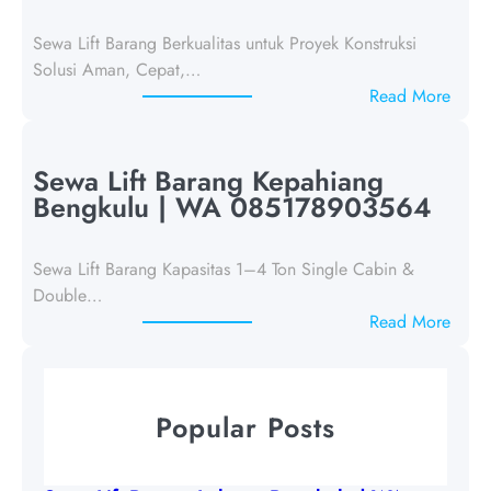
f
Sewa Lift Barang Berkualitas untuk Proyek Konstruksi
t
Solusi Aman, Cepat,…
B
:
Read More
a
S
r
e
a
w
Sewa Lift Barang Kepahiang
n
a
Bengkulu | WA 085178903564
g
L
L
i
e
Sewa Lift Barang Kapasitas 1–4 Ton Single Cabin &
f
b
Double…
t
o
:
Read More
B
n
S
a
g
e
r
B
w
a
Popular Posts
e
a
n
n
L
g
g
i
T