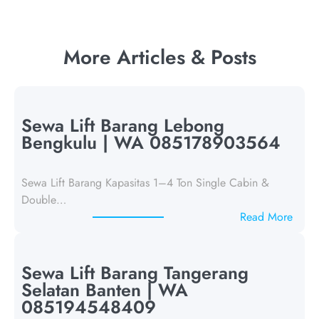
More Articles & Posts
Sewa Lift Barang Lebong
Bengkulu | WA 085178903564
Sewa Lift Barang Kapasitas 1–4 Ton Single Cabin &
Double…
:
Read More
S
e
w
Sewa Lift Barang Tangerang
a
Selatan Banten | WA
L
085194548409
i