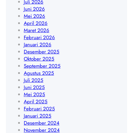
Juli 2026
t
n
Juni 2026
e
g
Mei 2026
n
k
April 2026
|
u
Maret 2026
W
l
Februari 2026
A
u
Januari 2026
0
|
Desember 2025
8
W
Oktober 2025
5
A
September 2025
1
0
Agustus 2025
9
8
Juli 2025
4
5
Juni 2025
5
1
Mei 2025
4
7
April 2025
8
8
Februari 2025
4
9
Januari 2025
0
0
Desember 2024
9
3
November 2024