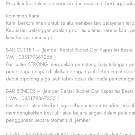
Proyek infrastruktur pemerintah dan swasta di berbagai wil
Komitmen Kami
Kami berkomitmen untuk selalu memberikan pelayanan terbai
Kepuasan pelanggan adalah prioritas utama, karena kami pe
kesuksesan kami juga.
BAR CUTTER – (Jember Rental Bucket Cor Kapasitas Besar – 
WA : 085179867255 )
Bar cutter STRONG merupakan pemotong baja tulangan yang 
pemotongan dapat dilakukan dengan jauh lebih cepat dan he
dapat dipotong juga jauh lebih besar daripada pemotong
BAR BENDER – (Jember Rental Bucket Cor Kapasitas Besar –
| WA : 085179867255 )
Bar Bender atau disebut juga sebagai Rebar Bender, adal
membengkokkan besi ulir atau baja tulangan dalam pola dan
penggunaan secara otomatis di Jember
HOIST / PASSENGER HOIST- (Jember Rental Bucket Cor Kapa