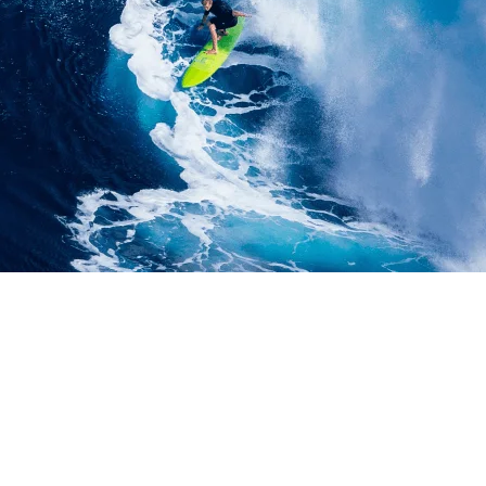
 KAPASITAS BESAR –
R! JEMBER | JAWA T
085179867255