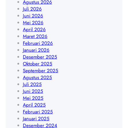
Agustus 2026
r
9
a
Juli 2026
t
4
k
Juni 2026
a
5
a
Mei 2026
|
4
r
April 2026
W
8
t
Maret 2026
A
4
a
Februari 2026
0
0
|
Januari 2026
8
9
W
Desember 2025
5
A
Oktober 2025
1
0
September 2025
9
8
Agustus 2025
4
5
Juli 2025
5
1
Juni 2025
4
9
Mei 2025
8
4
April 2025
4
5
Februari 2025
0
4
Januari 2025
9
8
Desember 2024