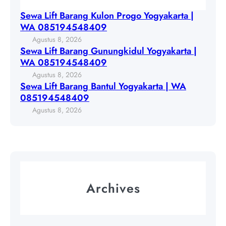
g
i
G
Sewa Lift Barang Kulon Progo Yogyakarta |
o
f
u
WA 085194548409
Y
t
n
Agustus 8, 2026
o
B
u
Sewa Lift Barang Gunungkidul Yogyakarta |
g
a
n
WA 085194548409
y
r
g
Agustus 8, 2026
a
a
k
Sewa Lift Barang Bantul Yogyakarta | WA
k
n
i
085194548409
a
g
d
Agustus 8, 2026
r
B
u
t
a
l
a
n
Y
|
t
o
W
u
g
A
l
y
Archives
0
Y
a
8
o
k
5
g
a
1
y