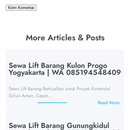
More Articles & Posts
Sewa Lift Barang Kulon Progo
Yogyakarta | WA 085194548409
Sewa Lift Barang Berkualitas untuk Proyek Konstruksi
Solusi Aman, Cepat,…
:
Read More
S
e
w
Sewa Lift Barang Gunungkidul