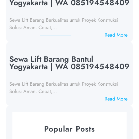
a
Yogyakarta | WA 085194548409
L
i
Sewa Lift Barang Berkualitas untuk Proyek Konstruksi
f
Solusi Aman, Cepat,…
t
:
Read More
B
S
a
e
r
w
Sewa Lift Barang Bantul
a
a
Yogyakarta | WA 085194548409
n
L
g
i
K
Sewa Lift Barang Berkualitas untuk Proyek Konstruksi
f
u
Solusi Aman, Cepat,…
t
l
:
Read More
B
o
S
a
n
e
r
P
w
a
Popular Posts
r
a
n
o
L
g