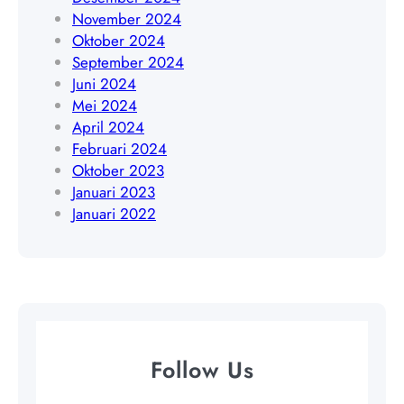
1
November 2024
7
Oktober 2024
8
September 2024
9
Juni 2024
0
Mei 2024
3
April 2024
5
Februari 2024
6
Oktober 2023
4
Januari 2023
Januari 2022
Follow Us