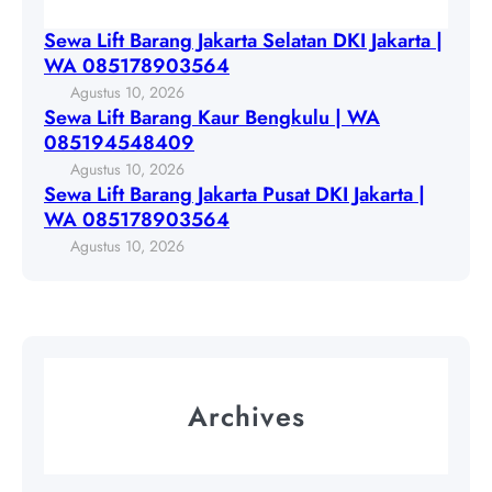
g
e
i
K
Sewa Lift Barang Jakarta Selatan DKI Jakarta |
l
f
a
WA 085178903564
a
t
u
Agustus 10, 2026
t
B
r
Sewa Lift Barang Kaur Bengkulu | WA
a
a
B
085194548409
n
r
e
Agustus 10, 2026
D
a
n
Sewa Lift Barang Jakarta Pusat DKI Jakarta |
K
n
g
WA 085178903564
I
g
k
Agustus 10, 2026
J
J
u
a
a
l
k
k
u
a
a
|
r
r
W
t
t
A
Archives
a
a
0
|
P
8
W
u
5
A