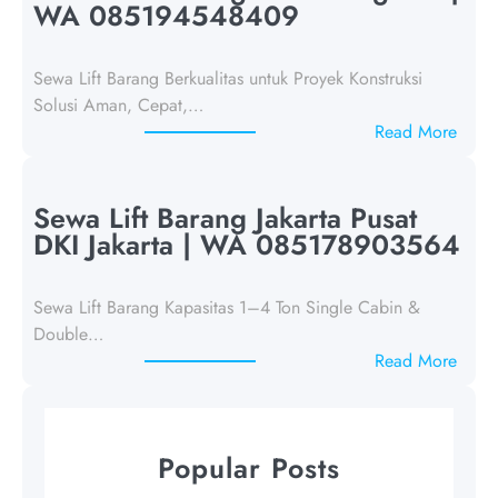
a
WA 085194548409
L
i
Sewa Lift Barang Berkualitas untuk Proyek Konstruksi
f
Solusi Aman, Cepat,…
t
:
Read More
B
S
a
e
r
w
Sewa Lift Barang Jakarta Pusat
a
a
DKI Jakarta | WA 085178903564
n
L
g
i
J
Sewa Lift Barang Kapasitas 1–4 Ton Single Cabin &
f
a
Double…
t
k
:
Read More
B
a
S
a
r
e
r
t
w
a
Popular Posts
a
a
n
S
L