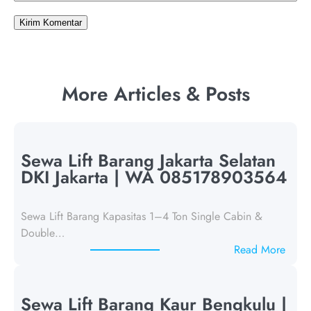
More Articles & Posts
Sewa Lift Barang Jakarta Selatan
DKI Jakarta | WA 085178903564
Sewa Lift Barang Kapasitas 1–4 Ton Single Cabin &
Double…
:
Read More
S
e
w
Sewa Lift Barang Kaur Bengkulu |