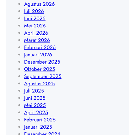
s
Agustus 2026
1
0
a
Juli 2026
9
8
t
Juni 2026
4
5
D
Mei 2026
5
1
K
April 2026
4
7
I
Maret 2026
8
8
J
Februari 2026
4
9
a
Januari 2026
0
0
k
Desember 2025
9
3
a
Oktober 2025
5
r
September 2025
6
t
Agustus 2025
4
a
Juli 2025
|
Juni 2025
W
Mei 2025
A
April 2025
0
Februari 2025
8
Januari 2025
5
Desember 2024