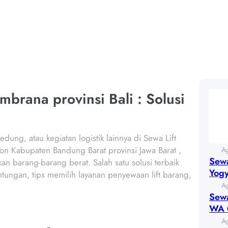
BALI
brana provinsi Bali : Solusi
dung, atau kegiatan logistik lainnya di Sewa Lift
-2 Ton Kabupaten Bandung Barat provinsi Jawa Barat ,
A
Sewa
n barang-barang berat. Salah satu solusi terbaik
Yog
tungan, tips memilih layanan penyewaan lift barang,
A
Sewa
WA 
A