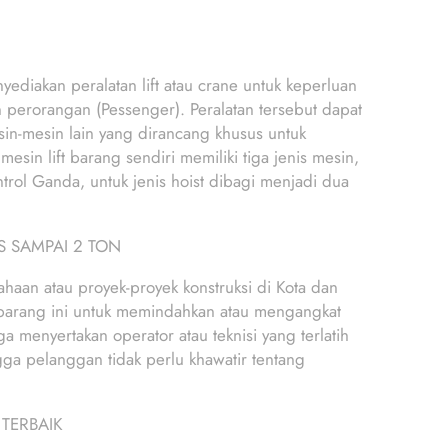
yediakan peralatan lift atau crane untuk keperluan
 perorangan (Pessenger). Peralatan tersebut dapat
mesin-mesin lain yang dirancang khusus untuk
sin lift barang sendiri memiliki tiga jenis mesin,
antrol Ganda, untuk jenis hoist dibagi menjadi dua
S SAMPAI 2 TON
ahaan atau proyek-proyek konstruksi di Kota dan
t barang ini untuk memindahkan atau mengangkat
a menyertakan operator atau teknisi yang terlatih
gga pelanggan tidak perlu khawatir tentang
 TERBAIK