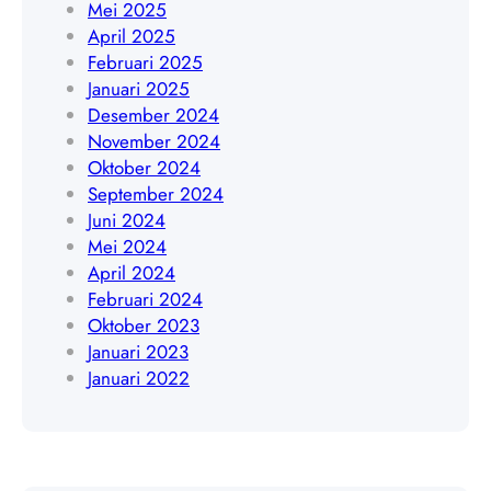
Mei 2025
8
April 2025
9
Februari 2025
0
Januari 2025
3
Desember 2024
5
November 2024
6
Oktober 2024
4
September 2024
Juni 2024
Mei 2024
April 2024
Februari 2024
Oktober 2023
Januari 2023
Januari 2022