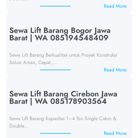
:
Read More
S
e
w
Sewa Lift Barang Bogor Jawa
a
Barat | WA 085194548409
L
i
Sewa Lift Barang Berkualitas untuk Proyek Konstruksi
f
Solusi Aman, Cepat,…
t
:
Read More
B
S
a
e
r
w
Sewa Lift Barang Cirebon Jawa
a
a
Barat | WA 085178903564
n
L
g
i
D
Sewa Lift Barang Kapasitas 1–4 Ton Single Cabin &
f
e
Double…
t
p
:
Read More
B