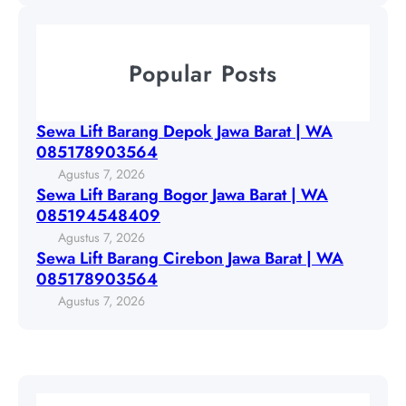
o
S
a
k
e
r
J
w
a
Popular Posts
a
a
n
w
L
g
a
i
B
Sewa Lift Barang Depok Jawa Barat | WA
B
f
o
085178903564
a
t
g
Agustus 7, 2026
r
B
o
Sewa Lift Barang Bogor Jawa Barat | WA
a
a
r
085194548409
t
r
J
Agustus 7, 2026
|
a
a
Sewa Lift Barang Cirebon Jawa Barat | WA
W
n
w
085178903564
A
g
a
Agustus 7, 2026
0
C
B
8
i
a
5
r
r
1
e
a
7
b