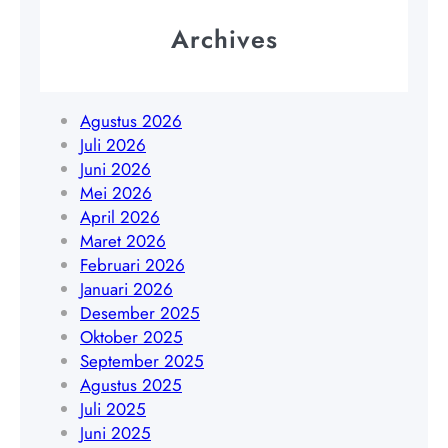
t
8
o
|
Archives
9
n
W
0
J
A
3
a
0
5
w
Agustus 2026
8
6
a
Juli 2026
5
4
B
Juni 2026
1
a
Mei 2026
9
r
April 2026
4
a
Maret 2026
5
t
Februari 2026
4
|
Januari 2026
8
W
Desember 2025
4
A
Oktober 2025
0
0
September 2025
9
8
Agustus 2025
5
Juli 2025
1
Juni 2025
7