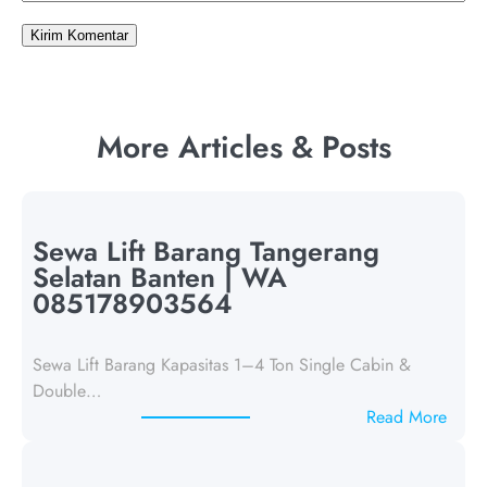
More Articles & Posts
Sewa Lift Barang Tangerang
Selatan Banten | WA
085178903564
Sewa Lift Barang Kapasitas 1–4 Ton Single Cabin &
Double…
:
Read More
S
e