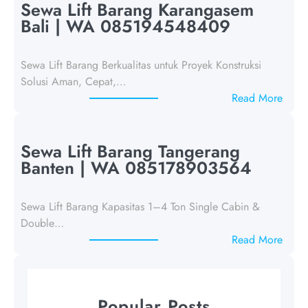
w
Sewa Lift Barang Karangasem
a
Bali | WA 085194548409
L
i
Sewa Lift Barang Berkualitas untuk Proyek Konstruksi
f
Solusi Aman, Cepat,…
t
:
Read More
B
S
a
e
r
w
Sewa Lift Barang Tangerang
a
a
Banten | WA 085178903564
n
L
g
i
T
Sewa Lift Barang Kapasitas 1–4 Ton Single Cabin &
f
a
Double…
t
n
:
Read More
B
g
S
a
e
e
r
r
w
a
Popular Posts
a
a