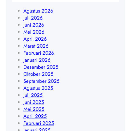
g
0
8
B
Agustus 2026
8
5
a
Juli 2026
5
1
n
Juni 2026
1
7
t
Mei 2026
9
8
e
April 2026
4
9
n
Maret 2026
5
0
|
Februari 2026
4
3
W
Januari 2026
8
5
A
Desember 2025
4
6
0
Oktober 2025
0
4
8
September 2025
9
5
Agustus 2025
1
Juli 2025
7
Juni 2025
8
Mei 2025
9
April 2025
0
Februari 2025
3
Januari 2025