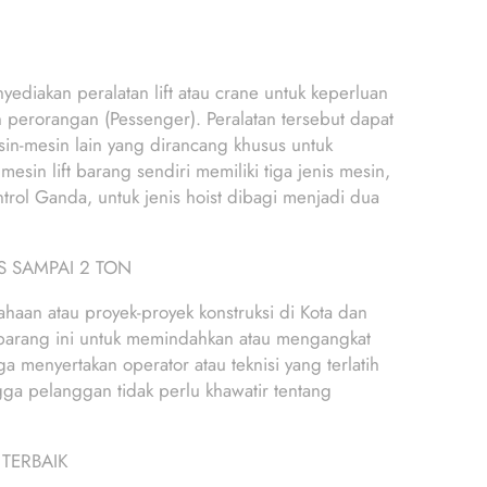
yediakan peralatan lift atau crane untuk keperluan
 perorangan (Pessenger). Peralatan tersebut dapat
mesin-mesin lain yang dirancang khusus untuk
sin lift barang sendiri memiliki tiga jenis mesin,
antrol Ganda, untuk jenis hoist dibagi menjadi dua
S SAMPAI 2 TON
ahaan atau proyek-proyek konstruksi di Kota dan
t barang ini untuk memindahkan atau mengangkat
a menyertakan operator atau teknisi yang terlatih
gga pelanggan tidak perlu khawatir tentang
 TERBAIK