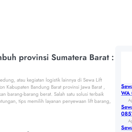
SI SUMATERA BARAT
buh provinsi Sumatera Barat :
dung, atau kegiatan logistik lainnya di Sewa Lift
Sewa
-2 Ton Kabupaten Bandung Barat provinsi Jawa Barat ,
WA 
n barang-barang berat. Salah satu solusi terbaik
A
tungan, tips memilih layanan penyewaan lift barang,
Sewa
085
A
Sewa