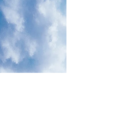
 PROVINSI
MATERIAL |
PAYAKUMBUH