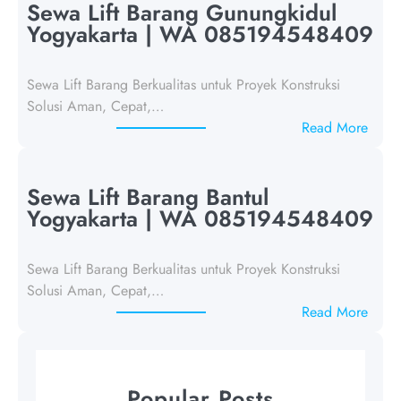
w
Sewa Lift Barang Gunungkidul
a
Yogyakarta | WA 085194548409
L
i
Sewa Lift Barang Berkualitas untuk Proyek Konstruksi
f
Solusi Aman, Cepat,…
t
:
Read More
B
S
a
e
r
w
Sewa Lift Barang Bantul
a
a
Yogyakarta | WA 085194548409
n
L
g
i
K
Sewa Lift Barang Berkualitas untuk Proyek Konstruksi
f
u
Solusi Aman, Cepat,…
t
l
:
Read More
B
o
S
a
n
e
r
P
w
a
Popular Posts
r
a