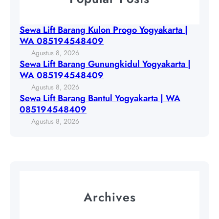
n
o
L
g
g
i
G
Sewa Lift Barang Kulon Progo Yogyakarta |
o
f
u
WA 085194548409
Y
t
n
Agustus 8, 2026
o
B
u
Sewa Lift Barang Gunungkidul Yogyakarta |
g
a
n
WA 085194548409
y
r
g
Agustus 8, 2026
a
a
k
Sewa Lift Barang Bantul Yogyakarta | WA
k
n
i
085194548409
a
g
d
Agustus 8, 2026
r
B
u
t
a
l
a
n
Y
|
t
o
W
u
g
A
l
y
Archives
0
Y
a
8
o
k
5