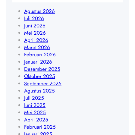
g
a
1
y
Agustus 2026
r
9
a
Juli 2026
t
4
k
Juni 2026
a
5
a
Mei 2026
|
4
r
April 2026
W
8
t
Maret 2026
A
4
a
Februari 2026
0
0
|
Januari 2026
8
9
W
Desember 2025
5
A
Oktober 2025
1
0
September 2025
9
8
Agustus 2025
4
5
Juli 2025
5
1
Juni 2025
4
9
Mei 2025
8
4
April 2025
4
5
Februari 2025
0
4
Januari 2025
9