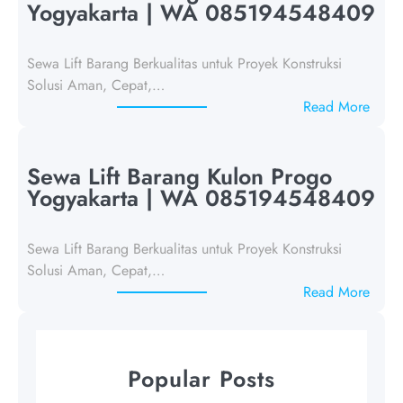
a
Yogyakarta | WA 085194548409
L
i
Sewa Lift Barang Berkualitas untuk Proyek Konstruksi
f
Solusi Aman, Cepat,…
t
:
Read More
B
S
a
e
r
w
Sewa Lift Barang Kulon Progo
a
a
Yogyakarta | WA 085194548409
n
L
g
i
Y
Sewa Lift Barang Berkualitas untuk Proyek Konstruksi
f
o
Solusi Aman, Cepat,…
t
g
:
Read More
B
y
S
a
a
e
r
k
w
a
Popular Posts
a
a
n
r
L