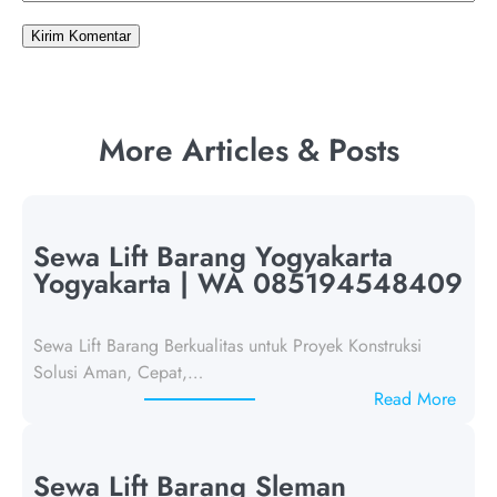
More Articles & Posts
Sewa Lift Barang Yogyakarta
Yogyakarta | WA 085194548409
Sewa Lift Barang Berkualitas untuk Proyek Konstruksi
Solusi Aman, Cepat,…
:
Read More
S
e
w
Sewa Lift Barang Sleman