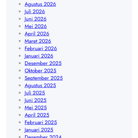
o
Agustus 2026
A
9
Y
Juli 2026
0
4
o
Juni 2026
8
5
g
Mei 2026
5
4
y
April 2026
1
8
a
Maret 2026
9
4
k
Februari 2026
4
0
a
Januari 2026
5
9
r
Desember 2025
4
t
Oktober 2025
8
a
September 2025
4
|
Agustus 2025
0
W
Juli 2025
9
A
Juni 2025
0
Mei 2025
8
April 2025
5
Februari 2025
1
Januari 2025
9
Desember 2024