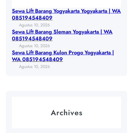
g
t
i
S
Sewa Lift Barang Yogyakarta Yogyakarta | WA
a
f
l
085194548409
Y
t
e
Agustus 10, 2026
o
B
m
Sewa Lift Barang Sleman Yogyakarta | WA
g
a
a
085194548409
y
r
n
Agustus 10, 2026
a
a
Y
Sewa Lift Barang Kulon Progo Yogyakarta |
k
n
o
WA 085194548409
a
g
g
Agustus 10, 2026
r
K
y
t
u
a
a
l
k
|
o
a
W
n
r
A
P
t
Archives
0
r
a
8
o
|
5
g
W
1