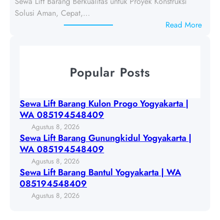
Sewa Lift Barang Berkualitas untuk Proyek Konstruksi
f
u
Solusi Aman, Cepat,…
t
l
:
Read More
B
o
S
a
n
e
r
P
w
a
Popular Posts
r
a
n
o
L
g
g
i
G
Sewa Lift Barang Kulon Progo Yogyakarta |
o
f
u
WA 085194548409
Y
t
n
Agustus 8, 2026
o
B
u
Sewa Lift Barang Gunungkidul Yogyakarta |
g
a
n
WA 085194548409
y
r
g
Agustus 8, 2026
a
a
k
Sewa Lift Barang Bantul Yogyakarta | WA
k
n
i
085194548409
a
g
d
Agustus 8, 2026
r
B
u
t
a
l