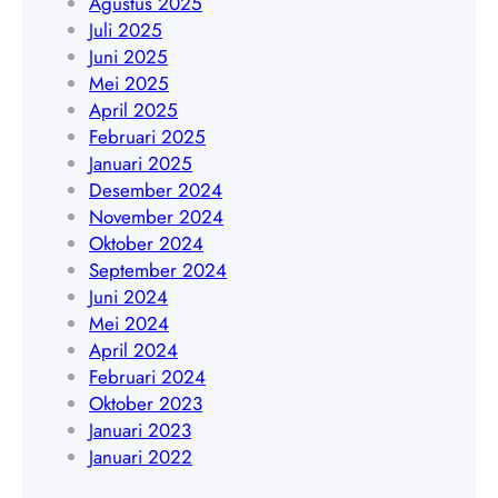
Agustus 2025
4
5
Juli 2025
5
1
Juni 2025
4
9
Mei 2025
8
4
April 2025
4
5
Februari 2025
0
4
Januari 2025
9
8
Desember 2024
4
November 2024
0
Oktober 2024
9
September 2024
Juni 2024
Mei 2024
April 2024
Februari 2024
Oktober 2023
Januari 2023
Januari 2022