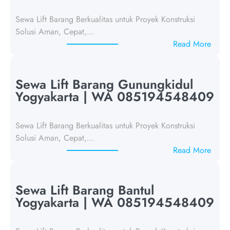
Sewa Lift Barang Berkualitas untuk Proyek Konstruksi
Solusi Aman, Cepat,…
:
Read More
S
e
w
Sewa Lift Barang Gunungkidul
a
Yogyakarta | WA 085194548409
L
i
Sewa Lift Barang Berkualitas untuk Proyek Konstruksi
f
Solusi Aman, Cepat,…
t
:
Read More
B
S
a
e
r
w
Sewa Lift Barang Bantul
a
a
Yogyakarta | WA 085194548409
n
L
g
i
K