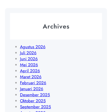
a
n
Y
|
t
o
W
u
g
A
l
y
Archives
0
Y
a
8
o
k
5
g
a
1
y
Agustus 2026
r
9
a
Juli 2026
t
4
k
Juni 2026
a
5
a
Mei 2026
|
4
r
April 2026
W
8
t
Maret 2026
A
4
a
Februari 2026
0
0
|
Januari 2026
8
9
W
Desember 2025
5
A
Oktober 2025
1
0
September 2025
9
8