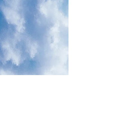
 PROVINSI
L | ALIMAK |
R PROVINSI