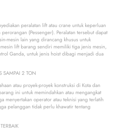
yediakan peralatan lift atau crane untuk keperluan
 perorangan (Pessenger). Peralatan tersebut dapat
mesin-mesin lain yang dirancang khusus untuk
sin lift barang sendiri memiliki tiga jenis mesin,
antrol Ganda, untuk jenis hoist dibagi menjadi dua
S SAMPAI 2 TON
ahaan atau proyek-proyek konstruksi di Kota dan
t barang ini untuk memindahkan atau mengangkat
a menyertakan operator atau teknisi yang terlatih
gga pelanggan tidak perlu khawatir tentang
 TERBAIK