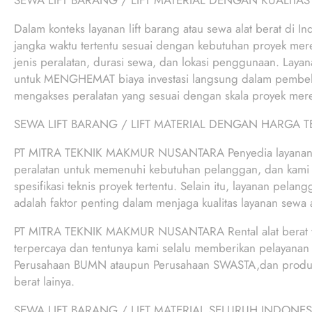
SEWA LIFT BARANG / LIFT MATERIAL DENGAN KUALITAS
Dalam konteks layanan lift barang atau sewa alat berat di I
jangka waktu tertentu sesuai dengan kebutuhan proyek mer
jenis peralatan, durasi sewa, dan lokasi penggunaan. Laya
untuk MENGHEMAT biaya investasi langsung dalam pembelia
mengakses peralatan yang sesuai dengan skala proyek mer
SEWA LIFT BARANG / LIFT MATERIAL DENGAN HARGA 
PT MITRA TEKNIK MAKMUR NUSANTARA Penyedia layanan lif
peralatan untuk memenuhi kebutuhan pelanggan, dan kami
spesifikasi teknis proyek tertentu. Selain itu, layanan pela
adalah faktor penting dalam menjaga kualitas layanan sewa al
PT MITRA TEKNIK MAKMUR NUSANTARA Rental alat berat 
terpercaya dan tentunya kami selalu memberikan pelayanan k
Perusahaan BUMN ataupun Perusahaan SWASTA,dan produk ung
berat lainya.
SEWA LIFT BARANG / LIFT MATERIAL SELURUH INDONES