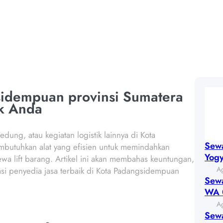
N PROVINSI SUMATE
sidempuan provinsi Sumatera
ek Anda
dung, atau kegiatan logistik lainnya di Kota
Sewa
mbutuhkan alat yang efisien untuk memindahkan
Yog
ewa lift barang. Artikel ini akan membahas keuntungan,
Ag
si penyedia jasa terbaik di Kota Padangsidempuan
Sewa
WA 
Ag
Sewa