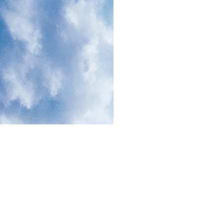
DEMPUAN
EK | LIFT
 TON KOTA