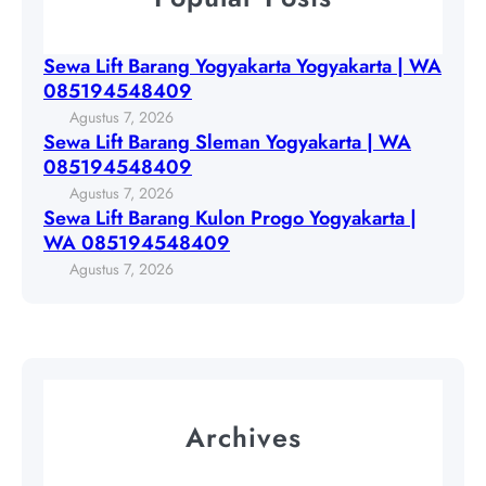
n
r
L
g
t
i
S
Sewa Lift Barang Yogyakarta Yogyakarta | WA
a
f
l
085194548409
Y
t
e
Agustus 7, 2026
o
B
m
Sewa Lift Barang Sleman Yogyakarta | WA
g
a
a
085194548409
y
r
n
Agustus 7, 2026
a
a
Y
Sewa Lift Barang Kulon Progo Yogyakarta |
k
n
o
WA 085194548409
a
g
g
Agustus 7, 2026
r
K
y
t
u
a
a
l
k
|
o
a
W
n
r
A
P
t
Archives
0
r
a
8
o
|
5