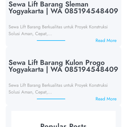
w
Sewa Lift Barang Sleman
a
Yogyakarta | WA 085194548409
L
i
Sewa Lift Barang Berkualitas untuk Proyek Konstruksi
f
Solusi Aman, Cepat,…
t
:
Read More
B
S
a
e
r
w
Sewa Lift Barang Kulon Progo
a
a
Yogyakarta | WA 085194548409
n
L
g
i
Y
Sewa Lift Barang Berkualitas untuk Proyek Konstruksi
f
o
Solusi Aman, Cepat,…
t
g
:
Read More
B
y
S
a
a
e
r
k
w
a
Popular Posts
a
a