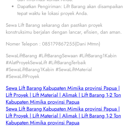
Dapatkan Pengiriman: Lift Barang akan disampaikan
tepat waktu ke lokasi proyek Anda.
Sewa Lift Barang sekarang dan pastikan proyek
konstruksimu berjalan dengan lancar, efisien, dan aman.
Nomer Telepon : 085179867255(Dani Mtmn)
SewaLiftBarang #LiftBarangSewaan #LiftBarang1Kabin
#AlatProyekSewaLift #LiftBarangTerbaik
#SewaLiftBarang1Kabin #SewaLiftMaterial
#SewaLiftProyek
Sewa Lift Barang Kabupaten Mimika provinsi Papua |
Lift Proyek | Lift Material | Alimak | Lift Barang 1-2 Ton
Kabupaten Mimika provinsi Papua
Sewa Lift Barang Kabupaten Mimika provinsi Papua |
Lift Proyek | Lift Material | Alimak | Lift Barang 1-2 Ton
Kabupaten Mimika provinsi Papua