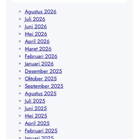
g
W
1
o
Agustus 2026
A
9
Y
Juli 2026
0
4
o
Juni 2026
8
5
g
Mei 2026
5
4
y
April 2026
1
8
a
Maret 2026
9
4
k
Februari 2026
4
0
a
Januari 2026
5
9
r
Desember 2025
4
t
Oktober 2025
8
a
September 2025
4
|
Agustus 2025
0
W
Juli 2025
9
A
Juni 2025
0
Mei 2025
8
April 2025
5
Februari 2025
1
Januari 2025