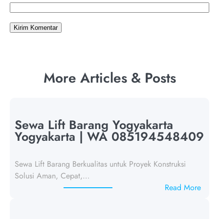
More Articles & Posts
Sewa Lift Barang Yogyakarta
Yogyakarta | WA 085194548409
Sewa Lift Barang Berkualitas untuk Proyek Konstruksi
Solusi Aman, Cepat,…
:
Read More
S
e