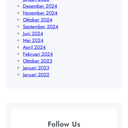
9
Desember 2024
4
November 2024
5
Oktober 2024
4
September 2024
8
Juni 2024
4
Mei 2024
0
April 2024
9
Februari 2024
Oktober 2023
Januari 2023
Januari 2022
Follow Us