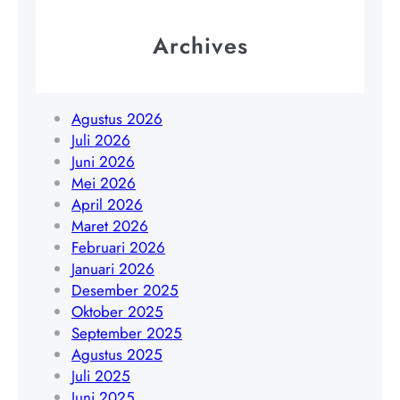
g
l
W
i
i
Archives
A
n
m
0
B
a
8
a
n
5
r
Agustus 2026
t
1
a
Juli 2026
a
9
t
Juni 2026
n
4
K
Mei 2026
T
5
a
April 2026
e
4
l
Maret 2026
n
8
i
Februari 2026
g
4
m
Januari 2026
a
0
a
Desember 2025
h
9
n
Oktober 2025
|
t
September 2025
W
a
Agustus 2025
A
n
Juli 2025
0
T
Juni 2025
8