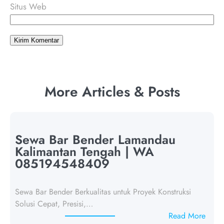
Situs Web
More Articles & Posts
Sewa Bar Bender Lamandau
Kalimantan Tengah | WA
085194548409
Sewa Bar Bender Berkualitas untuk Proyek Konstruksi
Solusi Cepat, Presisi,…
:
Read More