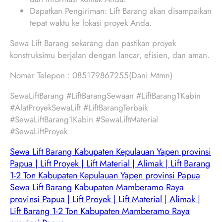
Dapatkan Pengiriman: Lift Barang akan disampaikan
tepat waktu ke lokasi proyek Anda.
Sewa Lift Barang sekarang dan pastikan proyek
konstruksimu berjalan dengan lancar, efisien, dan aman.
Nomer Telepon : 085179867255(Dani Mtmn)
SewaLiftBarang #LiftBarangSewaan #LiftBarang1Kabin
#AlatProyekSewaLift #LiftBarangTerbaik
#SewaLiftBarang1Kabin #SewaLiftMaterial
#SewaLiftProyek
Sewa Lift Barang Kabupaten Kepulauan Yapen provinsi
Papua | Lift Proyek | Lift Material | Alimak | Lift Barang
1-2 Ton Kabupaten Kepulauan Yapen provinsi Papua
Sewa Lift Barang Kabupaten Mamberamo Raya
provinsi Papua | Lift Proyek | Lift Material | Alimak |
Lift Barang 1-2 Ton Kabupaten Mamberamo Raya