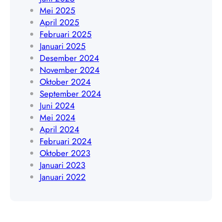
e
Mei 2025
5
n
April 2025
1
g
Februari 2025
9
a
Januari 2025
4
h
Desember 2024
5
|
November 2024
4
W
Oktober 2024
8
A
September 2024
4
0
Juni 2024
0
8
Mei 2024
9
5
April 2024
1
Februari 2024
9
Oktober 2023
4
Januari 2023
5
Januari 2022
4
8
4
0