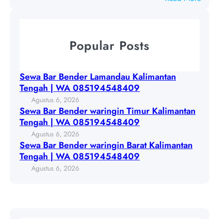
n
a
S
d
u
e
e
K
w
r
Popular Posts
a
a
w
l
B
a
i
a
r
Sewa Bar Bender Lamandau Kalimantan
m
r
i
Tengah | WA 085194548409
a
B
n
Agustus 6, 2026
n
e
g
Sewa Bar Bender waringin Timur Kalimantan
t
n
i
Tengah | WA 085194548409
a
d
n
Agustus 6, 2026
n
e
T
Sewa Bar Bender waringin Barat Kalimantan
T
r
i
Tengah | WA 085194548409
e
w
m
Agustus 6, 2026
n
a
u
g
r
r
a
i
K
h
n
a
|