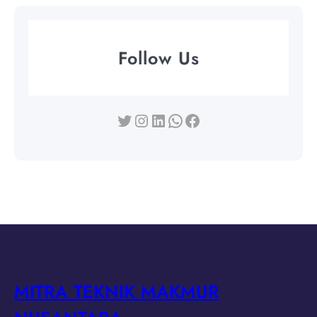
9
Follow Us
Twitter
Instagram
LinkedIn
WhatsApp
Facebook
MITRA TEKNIK MAKMUR