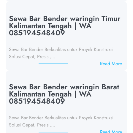
S
e
w
Sewa Bar Bender waringin Timur
a
Kalimantan Tengah | WA
B
085194548409
a
r
Sewa Bar Bender Berkualitas untuk Proyek Konstruksi
B
Solusi Cepat, Presisi,…
e
:
Read More
n
S
d
e
e
w
Sewa Bar Bender waringin Barat
r
a
Kalimantan Tengah | WA
L
B
085194548409
a
a
m
r
a
Sewa Bar Bender Berkualitas untuk Proyek Konstruksi
B
n
Solusi Cepat, Presisi,…
e
d
:
Read More