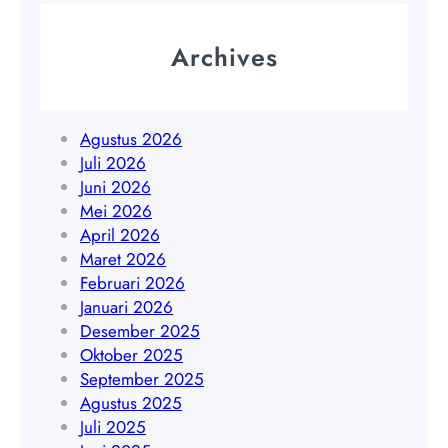
a
m
W
|
a
A
Archives
W
B
0
A
e
8
0
n
5
8
g
Agustus 2026
1
5
k
Juli 2026
9
1
u
Juni 2026
4
7
l
Mei 2026
5
8
u
April 2026
4
9
|
Maret 2026
8
0
W
Februari 2026
4
3
A
Januari 2026
0
5
0
Desember 2025
9
6
8
Oktober 2025
4
5
September 2025
1
Agustus 2025
7
Juli 2025
8