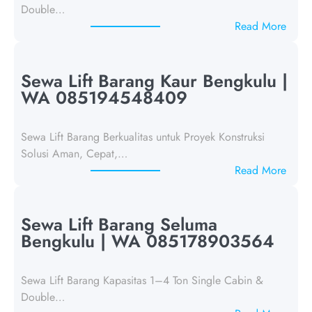
Double…
:
Read More
S
e
w
Sewa Lift Barang Kaur Bengkulu |
a
WA 085194548409
L
i
Sewa Lift Barang Berkualitas untuk Proyek Konstruksi
f
Solusi Aman, Cepat,…
t
:
Read More
B
S
a
e
r
w
Sewa Lift Barang Seluma
a
a
Bengkulu | WA 085178903564
n
L
g
i
J
Sewa Lift Barang Kapasitas 1–4 Ton Single Cabin &
f
a
Double…
t
k