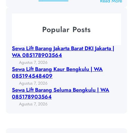
:
Read More
B
a
S
a
r
e
r
t
w
a
Popular Posts
a
a
n
B
L
g
a
i
K
Sewa Lift Barang Jakarta Barat DKI Jakarta |
r
f
a
WA 085178903564
a
t
u
Agustus 7, 2026
t
B
r
Sewa Lift Barang Kaur Bengkulu | WA
D
a
B
085194548409
K
r
e
Agustus 7, 2026
I
a
n
Sewa Lift Barang Seluma Bengkulu | WA
J
n
g
085178903564
a
g
k
Agustus 7, 2026
k
S
u
a
e
l
r
l
u
t
u
|