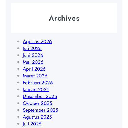
L
|
n
a
W
a
m
Archives
A
K
p
0
e
u
8
p
n
5
.
Agustus 2026
g
1
R
Juli 2026
|
9
i
Juni 2026
W
4
a
Mei 2026
A
5
u
April 2026
0
4
|
Maret 2026
8
8
W
Februari 2026
5
4
A
Januari 2026
1
0
0
Desember 2025
7
9
8
Oktober 2025
8
5
September 2025
9
1
Agustus 2025
0
9
Juli 2025
3
4