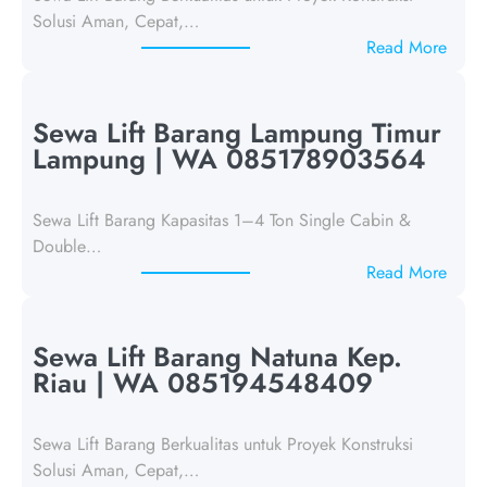
Solusi Aman, Cepat,…
:
Read More
S
e
w
Sewa Lift Barang Lampung Timur
a
Lampung | WA 085178903564
L
i
Sewa Lift Barang Kapasitas 1–4 Ton Single Cabin &
f
Double…
t
:
Read More
B
S
a
e
r
w
Sewa Lift Barang Natuna Kep.
a
a
Riau | WA 085194548409
n
L
g
i
T
Sewa Lift Barang Berkualitas untuk Proyek Konstruksi
f
a
Solusi Aman, Cepat,…
t