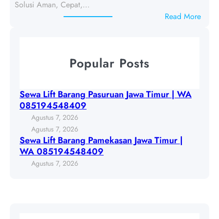
Solusi Aman, Cepat,…
a
a
:
Read More
j
n
S
u
g
e
d
P
w
u
a
Popular Posts
a
l
s
L
1
u
i
8
r
Sewa Lift Barang Pasuruan Jawa Timur | WA
f
6
u
085194548409
t
7
a
Agustus 7, 2026
B
4
n
Agustus 7, 2026
a
6
Sewa Lift Barang Pamekasan Jawa Timur |
J
r
WA 085194548409
a
a
w
Agustus 7, 2026
n
a
g
T
P
i
a
m
m