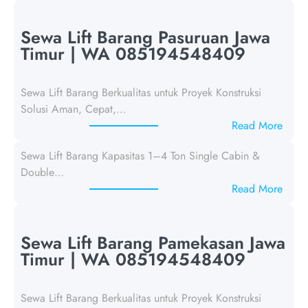
Sewa Lift Barang Pasuruan Jawa
Timur | WA 085194548409
Sewa Lift Barang Berkualitas untuk Proyek Konstruksi
Solusi Aman, Cepat,…
:
Read More
S
Sewa Lift Barang Kapasitas 1–4 Ton Single Cabin &
e
Double…
w
:
Read More
a
p
L
o
i
s
Sewa Lift Barang Pamekasan Jawa
f
t
Timur | WA 085194548409
t
a
B
n
a
Sewa Lift Barang Berkualitas untuk Proyek Konstruksi
p
r