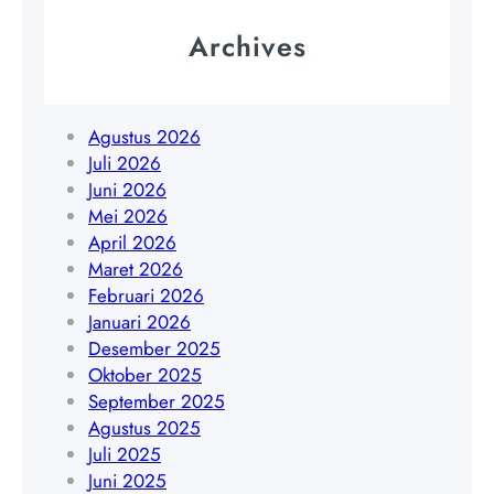
u
e
r
Archives
k
|
a
W
s
A
a
Agustus 2026
0
n
Juli 2026
8
J
Juni 2026
5
a
Mei 2026
1
w
April 2026
9
a
Maret 2026
4
T
Februari 2026
5
i
Januari 2026
4
m
Desember 2025
8
u
Oktober 2025
4
r
September 2025
0
|
Agustus 2025
9
W
Juli 2025
A
Juni 2025