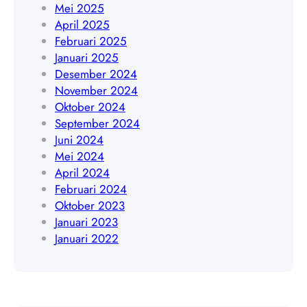
0
Mei 2025
8
April 2025
5
Februari 2025
1
Januari 2025
9
Desember 2024
4
November 2024
5
Oktober 2024
4
September 2024
8
Juni 2024
4
Mei 2024
0
April 2024
9
Februari 2024
Oktober 2023
Januari 2023
Januari 2022