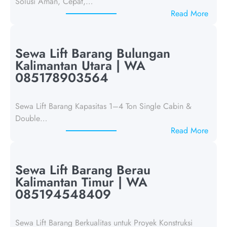
Solusi Aman, Cepat,…
:
Read More
S
e
w
Sewa Lift Barang Bulungan
a
Kalimantan Utara | WA
L
085178903564
i
f
Sewa Lift Barang Kapasitas 1–4 Ton Single Cabin &
t
Double…
B
:
Read More
a
S
r
e
a
w
Sewa Lift Barang Berau
n
a
Kalimantan Timur | WA
g
L
085194548409
B
i
o
f
n
Sewa Lift Barang Berkualitas untuk Proyek Konstruksi