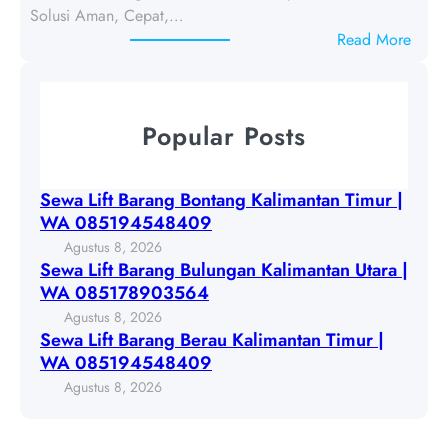
t
t
Solusi Aman, Cepat,…
B
a
:
Read More
a
n
S
r
g
e
a
K
w
n
Popular Posts
a
a
g
l
L
B
i
i
u
Sewa Lift Barang Bontang Kalimantan Timur |
m
f
l
WA 085194548409
a
t
u
Agustus 8, 2026
n
B
n
Sewa Lift Barang Bulungan Kalimantan Utara |
t
a
g
WA 085178903564
a
r
a
Agustus 8, 2026
n
a
n
Sewa Lift Barang Berau Kalimantan Timur |
T
n
K
WA 085194548409
i
g
a
Agustus 8, 2026
m
B
l
u
e
i
r
r