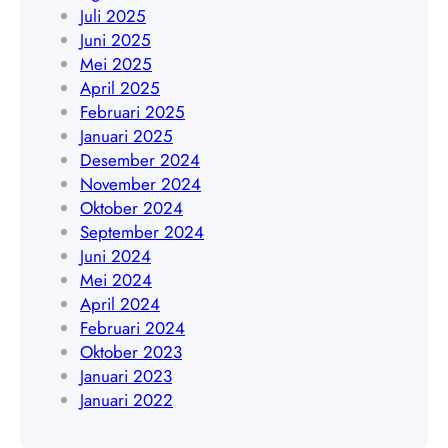
W
Juli 2025
8
A
Juni 2025
9
0
Mei 2025
0
8
April 2025
3
5
Februari 2025
5
1
Januari 2025
6
9
Desember 2024
4
4
November 2024
5
Oktober 2024
4
September 2024
8
Juni 2024
4
Mei 2024
0
April 2024
9
Februari 2024
Oktober 2023
Januari 2023
Januari 2022