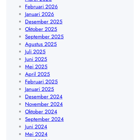
4
a
Februari 2026
0
0
|
Januari 2026
8
9
W
Desember 2025
5
A
Oktober 2025
1
0
September 2025
9
8
Agustus 2025
4
5
Juli 2025
5
1
Juni 2025
4
9
Mei 2025
8
4
April 2025
4
5
Februari 2025
0
4
Januari 2025
9
8
Desember 2024
4
November 2024
0
Oktober 2024
9
September 2024
Juni 2024
Mei 2024