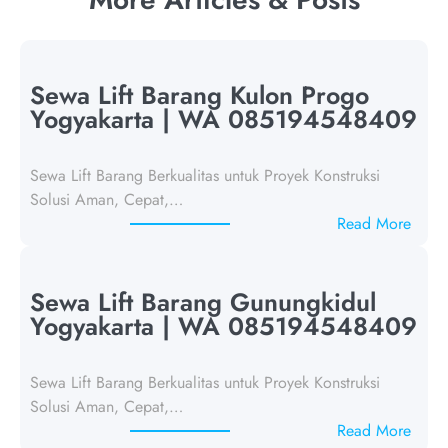
Sewa Lift Barang Kulon Progo
Yogyakarta | WA 085194548409
Sewa Lift Barang Berkualitas untuk Proyek Konstruksi
Solusi Aman, Cepat,…
:
Read More
S
e
w
Sewa Lift Barang Gunungkidul
a
Yogyakarta | WA 085194548409
L
i
Sewa Lift Barang Berkualitas untuk Proyek Konstruksi
f
Solusi Aman, Cepat,…
t
:
Read More
B