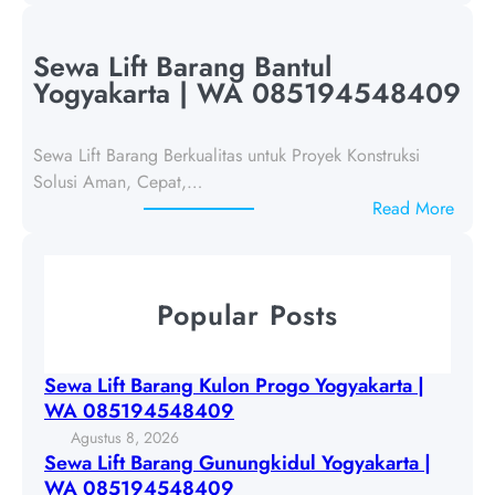
S
a
e
r
w
Sewa Lift Barang Bantul
a
a
Yogyakarta | WA 085194548409
n
L
g
i
K
Sewa Lift Barang Berkualitas untuk Proyek Konstruksi
f
u
Solusi Aman, Cepat,…
t
l
:
Read More
B
o
S
a
n
e
r
P
w
a
Popular Posts
r
a
n
o
L
g
g
i
G
Sewa Lift Barang Kulon Progo Yogyakarta |
o
f
u
WA 085194548409
Y
t
n
Agustus 8, 2026
o
B
u
Sewa Lift Barang Gunungkidul Yogyakarta |
g
a
n
WA 085194548409
y