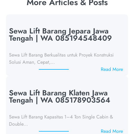
More Articles & Posts
Sewa Lift Barang Jepara Jawa
Tengah | WA 085194548409
Sewa Lift Barang Berkualitas untuk Proyek Konstruksi
Solusi Aman, Cepat,…
:
Read More
S
e
w
Sewa Lift Barang Klaten Jawa
a
Tengah | WA 085178903564
L
i
Sewa Lift Barang Kapasitas 1–4 Ton Single Cabin &
f
Double…
t
:
Read More
B