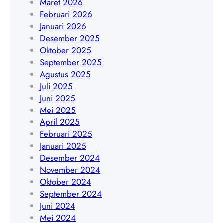
Maret 2026
7
g
Februari 2026
8
a
Januari 2026
9
h
Desember 2025
0
|
Oktober 2025
3
W
September 2025
5
A
Agustus 2025
6
0
Juli 2025
4
8
Juni 2025
5
Mei 2025
1
April 2025
9
Februari 2025
4
Januari 2025
5
Desember 2024
4
November 2024
8
Oktober 2024
4
September 2024
0
Juni 2024
9
Mei 2024