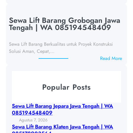
S
a
e
r
w
Sewa Lift Barang Grobogan Jawa
a
a
Tengah | WA 085194548409
n
L
g
i
J
Sewa Lift Barang Berkualitas untuk Proyek Konstruksi
f
e
Solusi Aman, Cepat,…
t
p
:
Read More
B
a
S
a
r
e
r
a
w
a
Popular Posts
J
a
n
a
L
g
w
i
K
Sewa Lift Barang Jepara Jawa Tengah | WA
a
f
l
085194548409
T
t
a
Agustus 7, 2026
e
B
t
Sewa Lift Barang Klaten Jawa Tengah | WA
n
a
e