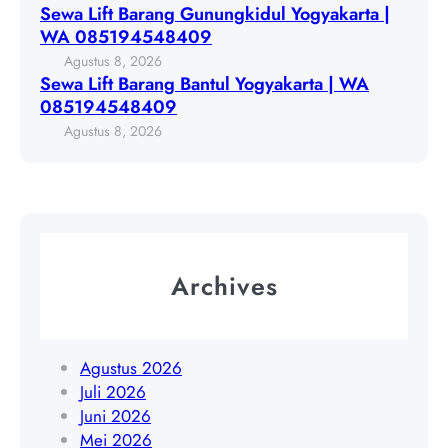
u
Sewa Lift Barang Gunungkidul Yogyakarta |
g
a
n
WA 085194548409
y
r
g
Agustus 8, 2026
a
a
k
Sewa Lift Barang Bantul Yogyakarta | WA
k
n
i
085194548409
a
g
d
Agustus 8, 2026
r
B
u
t
a
l
a
n
Y
|
t
o
W
u
g
A
l
y
Archives
0
Y
a
8
o
k
5
g
a
1
y
Agustus 2026
r
9
a
Juli 2026
t
4
k
Juni 2026
a
5
a
Mei 2026
|