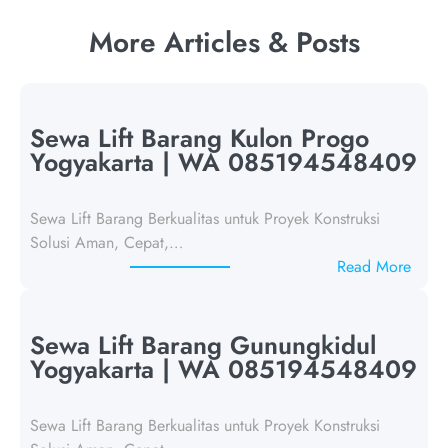
More Articles & Posts
Sewa Lift Barang Kulon Progo
Yogyakarta | WA 085194548409
Sewa Lift Barang Berkualitas untuk Proyek Konstruksi
Solusi Aman, Cepat,…
:
Read More
S
e
w
Sewa Lift Barang Gunungkidul
a
Yogyakarta | WA 085194548409
L
i
Sewa Lift Barang Berkualitas untuk Proyek Konstruksi
f