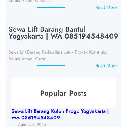
Solusi Aman, Cepat,…
t
:
Read More
B
S
a
e
r
w
Sewa Lift Barang Bantul
a
a
Yogyakarta | WA 085194548409
n
L
g
i
K
Sewa Lift Barang Berkualitas untuk Proyek Konstruksi
f
u
Solusi Aman, Cepat,…
t
l
:
Read More
B
o
S
a
n
e
r
P
w
a
Popular Posts
r
a
n
o
L
g
g
i
G
Sewa Lift Barang Kulon Progo Yogyakarta |
o
f
u
WA 085194548409
Y
t
n
Agustus 8, 2026
o
B