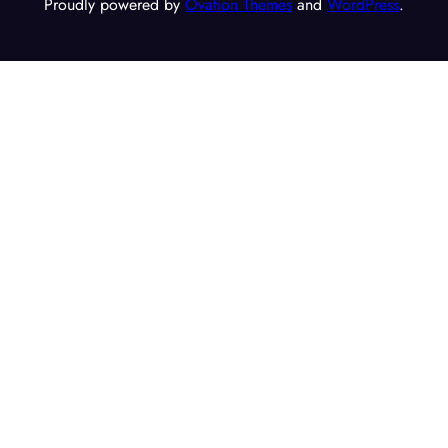
Proudly powered by
Ovation Themes
and
WordPress
.