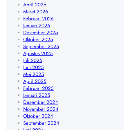
4
r
April 2026
W
8
t
Maret 2026
A
4
a
Februari 2026
0
0
|
Januari 2026
8
9
W
Desember 2025
5
A
Oktober 2025
1
0
September 2025
9
8
Agustus 2025
4
5
Juli 2025
5
1
Juni 2025
4
9
Mei 2025
8
4
April 2025
4
5
Februari 2025
0
4
Januari 2025
9
8
Desember 2024
4
November 2024
0
Oktober 2024
9
September 2024