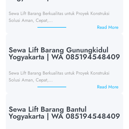
Sewa Lift Barang Berkualitas untuk Proyek Konstruksi
Solusi Aman, Cepat,…
:
Read More
S
e
w
Sewa Lift Barang Gunungkidul
a
Yogyakarta | WA 085194548409
L
i
Sewa Lift Barang Berkualitas untuk Proyek Konstruksi
f
Solusi Aman, Cepat,…
t
:
Read More
B
S
a
e
r
w
Sewa Lift Barang Bantul
a
a
Yogyakarta | WA 085194548409
n
L
g
i