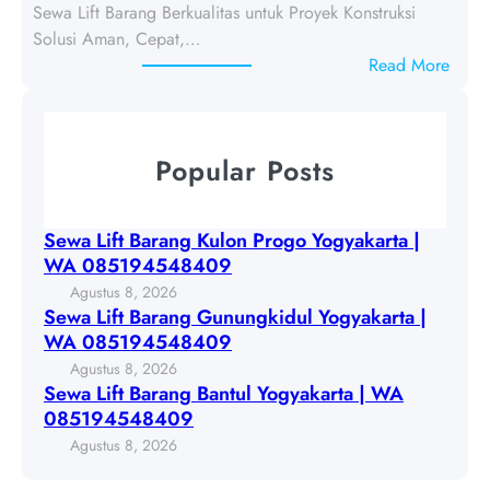
K
Sewa Lift Barang Berkualitas untuk Proyek Konstruksi
f
u
Solusi Aman, Cepat,…
t
l
:
Read More
B
o
S
a
n
e
r
P
w
a
Popular Posts
r
a
n
o
L
g
g
i
G
Sewa Lift Barang Kulon Progo Yogyakarta |
o
f
u
WA 085194548409
Y
t
n
Agustus 8, 2026
o
B
u
Sewa Lift Barang Gunungkidul Yogyakarta |
g
a
n
WA 085194548409
y
r
g
Agustus 8, 2026
a
a
k
Sewa Lift Barang Bantul Yogyakarta | WA
k
n
i
085194548409
a
g
d
Agustus 8, 2026
r
B
u
t
a