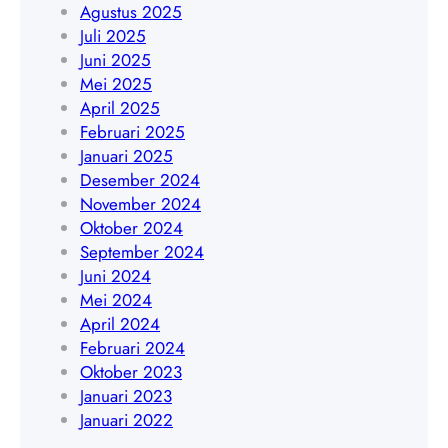
8
Agustus 2025
4
5
Juli 2025
5
1
Juni 2025
4
9
Mei 2025
8
4
April 2025
4
5
Februari 2025
0
4
Januari 2025
9
8
Desember 2024
4
November 2024
0
Oktober 2024
9
September 2024
Juni 2024
Mei 2024
April 2024
Februari 2024
Oktober 2023
Januari 2023
Januari 2022