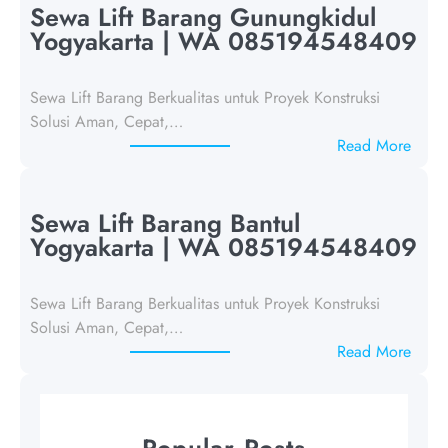
w
Sewa Lift Barang Gunungkidul
a
Yogyakarta | WA 085194548409
L
i
Sewa Lift Barang Berkualitas untuk Proyek Konstruksi
f
Solusi Aman, Cepat,…
t
:
Read More
B
S
a
e
r
w
Sewa Lift Barang Bantul
a
a
Yogyakarta | WA 085194548409
n
L
g
i
K
Sewa Lift Barang Berkualitas untuk Proyek Konstruksi
f
u
Solusi Aman, Cepat,…
t
l
:
Read More
B
o
S
a
n
e
r
P
w
a
Popular Posts
r
a