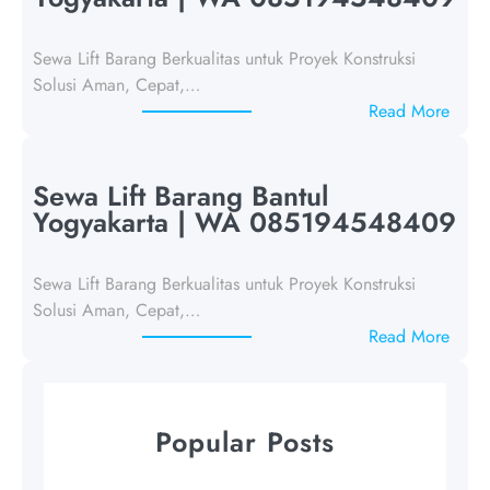
L
i
Sewa Lift Barang Berkualitas untuk Proyek Konstruksi
f
Solusi Aman, Cepat,…
t
:
Read More
B
S
a
e
r
w
Sewa Lift Barang Bantul
a
a
Yogyakarta | WA 085194548409
n
L
g
i
K
Sewa Lift Barang Berkualitas untuk Proyek Konstruksi
f
u
Solusi Aman, Cepat,…
t
l
:
Read More
B
o
S
a
n
e
r
P
w
a
Popular Posts
r
a
n
o
L
g
g