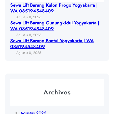
i
G
Sewa Lift Barang Kulon Progo Yogyakarta |
o
f
u
WA 085194548409
Y
t
n
Agustus 8, 2026
o
B
u
Sewa Lift Barang Gunungkidul Yogyakarta |
g
a
n
WA 085194548409
y
r
g
Agustus 8, 2026
a
a
k
Sewa Lift Barang Bantul Yogyakarta | WA
k
n
i
085194548409
a
g
d
Agustus 8, 2026
r
B
u
t
a
l
a
n
Y
|
t
o
W
u
g
A
l
y
Archives
0
Y
a
8
o
k
5
g
a
1
y
Agustus 2026
r