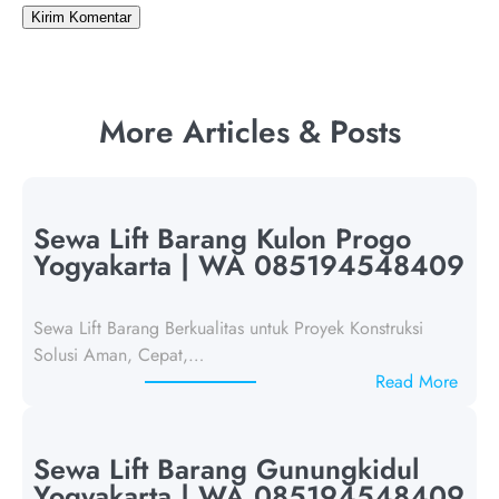
More Articles & Posts
Sewa Lift Barang Kulon Progo
Yogyakarta | WA 085194548409
Sewa Lift Barang Berkualitas untuk Proyek Konstruksi
Solusi Aman, Cepat,…
:
Read More
S
e
w
Sewa Lift Barang Gunungkidul
a
Yogyakarta | WA 085194548409