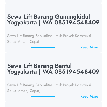
S
e
w
Sewa Lift Barang Gunungkidul
a
Yogyakarta | WA 085194548409
L
i
Sewa Lift Barang Berkualitas untuk Proyek Konstruksi
f
Solusi Aman, Cepat,…
t
:
Read More
B
S
a
e
r
w
Sewa Lift Barang Bantul
a
a
Yogyakarta | WA 085194548409
n
L
g
i
K
Sewa Lift Barang Berkualitas untuk Proyek Konstruksi
f
u
Solusi Aman, Cepat,…
t
l
:
Read More
B
o
S
a
n