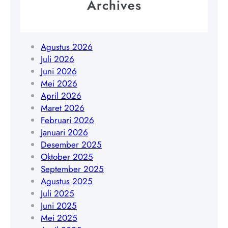
Archives
0
Y
a
8
o
k
5
g
a
1
y
Agustus 2026
r
9
a
Juli 2026
t
4
k
Juni 2026
a
5
a
Mei 2026
|
4
r
April 2026
W
8
t
Maret 2026
A
4
a
Februari 2026
0
0
|
Januari 2026
8
9
W
Desember 2025
5
A
Oktober 2025
1
0
September 2025
9
8
Agustus 2025
4
5
Juli 2025
5
1
Juni 2025
4
9
Mei 2025
8
4