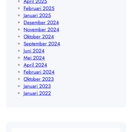
April 2025
4
5
Februari 2025
0
4
Januari 2025
9
8
Desember 2024
4
November 2024
0
Oktober 2024
9
September 2024
Juni 2024
Mei 2024
April 2024
Februari 2024
Oktober 2023
Januari 2023
Januari 2022