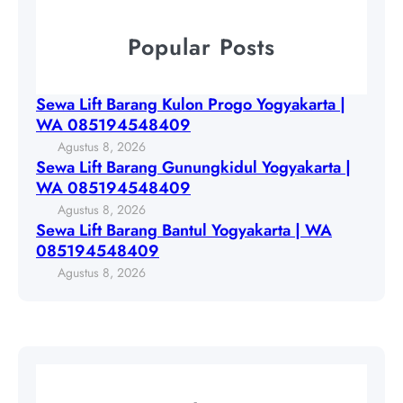
e
r
P
w
a
Popular Posts
r
a
n
o
L
g
g
i
G
Sewa Lift Barang Kulon Progo Yogyakarta |
o
f
u
WA 085194548409
Y
t
n
Agustus 8, 2026
o
B
u
Sewa Lift Barang Gunungkidul Yogyakarta |
g
a
n
WA 085194548409
y
r
g
Agustus 8, 2026
a
a
k
Sewa Lift Barang Bantul Yogyakarta | WA
k
n
i
085194548409
a
g
d
Agustus 8, 2026
r
B
u
t
a
l
a
n
Y
|
t
o
W
u
g
A
l
y