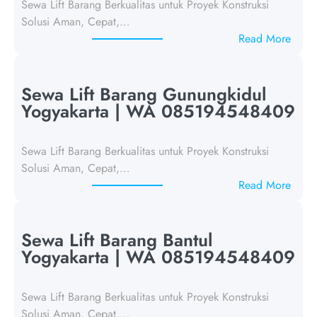
Sewa Lift Barang Berkualitas untuk Proyek Konstruksi
Solusi Aman, Cepat,…
:
Read More
S
e
w
Sewa Lift Barang Gunungkidul
a
Yogyakarta | WA 085194548409
L
i
Sewa Lift Barang Berkualitas untuk Proyek Konstruksi
f
Solusi Aman, Cepat,…
t
:
Read More
B
S
a
e
r
w
Sewa Lift Barang Bantul
a
a
Yogyakarta | WA 085194548409
n
L
g
i
K
Sewa Lift Barang Berkualitas untuk Proyek Konstruksi
f
u
Solusi Aman, Cepat,…