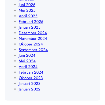
1
Juni 2025
4
9
Mei 2025
8
4
April 2025
4
5
Februari 2025
0
4
Januari 2025
9
8
Desember 2024
4
November 2024
0
Oktober 2024
9
September 2024
Juni 2024
Mei 2024
April 2024
Februari 2024
Oktober 2023
Januari 2023
Januari 2022