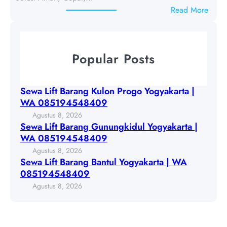
t
l
:
Read More
B
o
S
a
n
e
r
P
w
a
Popular Posts
r
a
n
o
L
g
g
i
G
Sewa Lift Barang Kulon Progo Yogyakarta |
o
f
u
WA 085194548409
Y
t
n
Agustus 8, 2026
o
B
u
Sewa Lift Barang Gunungkidul Yogyakarta |
g
a
n
WA 085194548409
y
r
g
Agustus 8, 2026
a
a
k
Sewa Lift Barang Bantul Yogyakarta | WA
k
n
i
085194548409
a
g
d
Agustus 8, 2026
r
B
u
t
a
l
a
n
Y
|