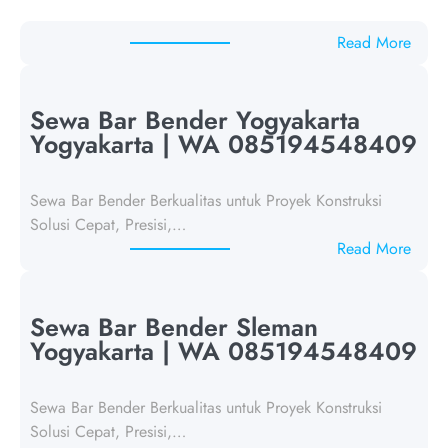
:
Read More
p
o
s
Sewa Bar Bender Yogyakarta
t
Yogyakarta | WA 085194548409
a
n
Sewa Bar Bender Berkualitas untuk Proyek Konstruksi
p
Solusi Cepat, Presisi,…
a
:
Read More
j
S
u
e
d
w
Sewa Bar Bender Sleman
u
a
Yogyakarta | WA 085194548409
l
B
1
a
8
Sewa Bar Bender Berkualitas untuk Proyek Konstruksi
r
5
Solusi Cepat, Presisi,…
B