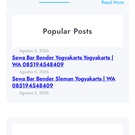
9
:
Read More
e
6
S
n
8
e
d
w
e
Popular Posts
a
r
B
Y
a
o
Agustus 6, 2026
r
g
Sewa Bar Bender Yogyakarta Yogyakarta |
B
y
WA 085194548409
e
a
Agustus 6, 2026
n
k
Sewa Bar Bender Sleman Yogyakarta | WA
d
a
085194548409
e
r
Agustus 6, 2026
r
t
S
a
l
Y
e
o
m
g
a
y