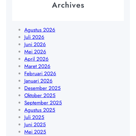
Archives
n
a
Y
k
o
a
g
r
Agustus 2026
y
t
Juli 2026
a
a
Juni 2026
k
|
Mei 2026
a
W
April 2026
r
A
Maret 2026
t
0
Februari 2026
a
8
Januari 2026
|
5
Desember 2025
W
1
Oktober 2025
A
9
September 2025
0
4
Agustus 2025
8
5
Juli 2025
5
4
Juni 2025
1
8
Mei 2025
9