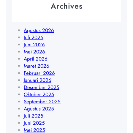
t
Archives
0
r
a
8
o
|
5
g
W
1
o
Agustus 2026
A
9
Y
Juli 2026
0
4
o
Juni 2026
8
5
g
Mei 2026
5
4
y
April 2026
1
8
a
Maret 2026
9
4
k
Februari 2026
4
0
a
Januari 2026
5
9
r
Desember 2025
4
t
Oktober 2025
8
a
September 2025
4
|
Agustus 2025
0
W
Juli 2025
9
A
Juni 2025
0
Mei 2025