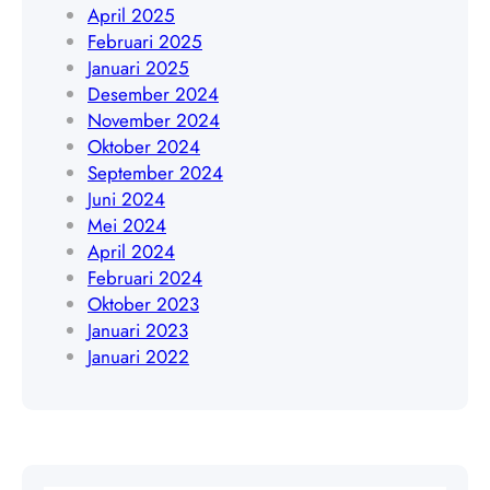
8
April 2025
5
Februari 2025
1
Januari 2025
9
Desember 2024
4
November 2024
5
Oktober 2024
4
September 2024
8
Juni 2024
4
Mei 2024
0
April 2024
9
Februari 2024
Oktober 2023
Januari 2023
Januari 2022