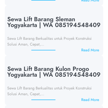
Read More
S
e
w
Sewa Lift Barang Sleman
a
Yogyakarta | WA 085194548409
L
i
Sewa Lift Barang Berkualitas untuk Proyek Konstruksi
f
Solusi Aman, Cepat,…
t
:
Read More
B
S
a
e
r
w
Sewa Lift Barang Kulon Progo
a
a
Yogyakarta | WA 085194548409
n
L
g
i
Y
Sewa Lift Barang Berkualitas untuk Proyek Konstruksi
f
o
Solusi Aman, Cepat,…
t
g
:
Read More
B
y
S
a