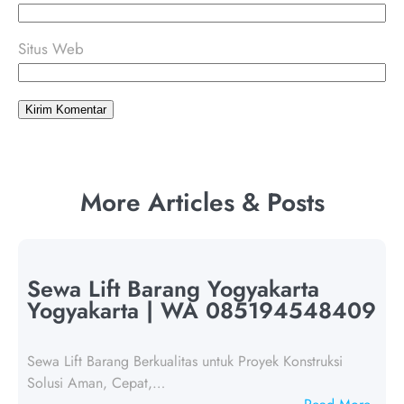
Situs Web
More Articles & Posts
Sewa Lift Barang Yogyakarta
Yogyakarta | WA 085194548409
Sewa Lift Barang Berkualitas untuk Proyek Konstruksi
Solusi Aman, Cepat,…
: