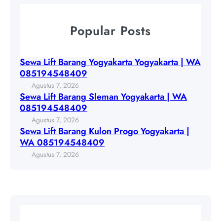
a
e
r
k
w
a
Popular Posts
a
a
n
r
L
g
t
i
S
Sewa Lift Barang Yogyakarta Yogyakarta | WA
a
f
l
085194548409
Y
t
e
Agustus 7, 2026
o
B
m
Sewa Lift Barang Sleman Yogyakarta | WA
g
a
a
085194548409
y
r
n
Agustus 7, 2026
a
a
Y
Sewa Lift Barang Kulon Progo Yogyakarta |
k
n
o
WA 085194548409
a
g
g
Agustus 7, 2026
r
K
y
t
u
a
a
l
k
|
o
a
W
n
r
A
P