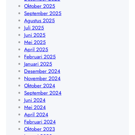
9
n
Oktober 2025
|
t
September 2025
W
a
Agustus 2025
A
n
Juli 2025
0
T
Juni 2025
8
e
Mei 2025
5
n
April 2025
1
g
Februari 2025
9
a
Januari 2025
4
h
Desember 2024
5
|
November 2024
4
W
Oktober 2024
8
A
September 2024
4
0
Juni 2024
0
8
Mei 2024
9
5
April 2024
1
Februari 2024
9
Oktober 2023
4