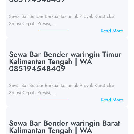
Sewa Bar Bender Berkualitas untuk Proyek Konstruksi
Solusi Cepat, Presisi,…
:
Read More
S
e
w
Sewa Bar Bender waringin Timur
a
Kalimantan Tengah | WA
B
085194548409
a
r
Sewa Bar Bender Berkualitas untuk Proyek Konstruksi
B
Solusi Cepat, Presisi,…
e
:
Read More
n
S
d
e
e
w
Sewa Bar Bender waringin Barat
r
a
Kalimantan Tengah | WA
L