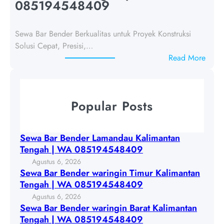
B
085194548409
a
a
m
r
a
Sewa Bar Bender Berkualitas untuk Proyek Konstruksi
B
n
Solusi Cepat, Presisi,…
e
d
:
Read More
n
a
S
d
u
e
e
K
w
r
Popular Posts
a
a
w
l
B
a
i
a
r
Sewa Bar Bender Lamandau Kalimantan
m
r
i
Tengah | WA 085194548409
a
B
n
Agustus 6, 2026
n
e
g
Sewa Bar Bender waringin Timur Kalimantan
t
n
i
Tengah | WA 085194548409
a
d
n
Agustus 6, 2026
n
e
T
Sewa Bar Bender waringin Barat Kalimantan
T
r
i
Tengah | WA 085194548409
e