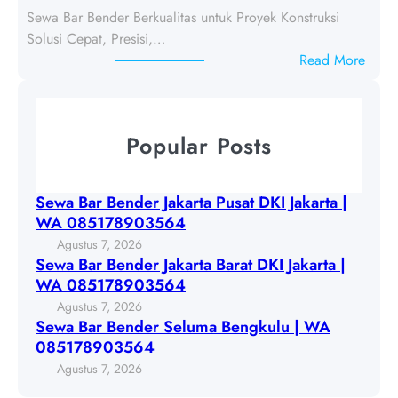
a
a
Sewa Bar Bender Berkualitas untuk Proyek Konstruksi
r
k
Solusi Cepat, Presisi,…
B
a
:
Read More
e
r
S
n
t
e
d
a
w
e
Popular Posts
P
a
r
u
B
J
s
a
a
Sewa Bar Bender Jakarta Pusat DKI Jakarta |
a
r
k
WA 085178903564
t
B
a
Agustus 7, 2026
D
e
r
Sewa Bar Bender Jakarta Barat DKI Jakarta |
K
n
t
WA 085178903564
I
d
a
Agustus 7, 2026
J
e
B
Sewa Bar Bender Seluma Bengkulu | WA
a
r
a
085178903564
k
S
r
Agustus 7, 2026
a
e
a
r