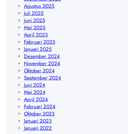
7
Agustus 2025
8
8
Juli 2025
9
9
Juni 2025
0
0
Mei 2025
3
3
April 2025
5
5
Februari 2025
6
6
Januari 2025
4
4
Desember 2024
November 2024
Oktober 2024
September 2024
Juni 2024
Mei 2024
April 2024
Februari 2024
Oktober 2023
Januari 2023
Januari 2022