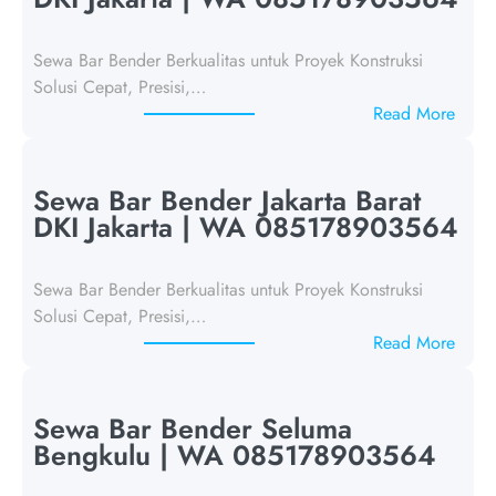
Sewa Bar Bender Berkualitas untuk Proyek Konstruksi
Solusi Cepat, Presisi,…
:
Read More
S
e
w
Sewa Bar Bender Jakarta Barat
a
DKI Jakarta | WA 085178903564
B
a
Sewa Bar Bender Berkualitas untuk Proyek Konstruksi
r
Solusi Cepat, Presisi,…
B
:
Read More
e
S
n
e
d
w
Sewa Bar Bender Seluma
e
a
Bengkulu | WA 085178903564
r
B
J