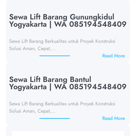
e
w
Sewa Lift Barang Gunungkidul
a
Yogyakarta | WA 085194548409
L
i
Sewa Lift Barang Berkualitas untuk Proyek Konstruksi
f
Solusi Aman, Cepat,…
t
:
Read More
B
S
a
e
r
w
Sewa Lift Barang Bantul
a
a
Yogyakarta | WA 085194548409
n
L
g
i
K
Sewa Lift Barang Berkualitas untuk Proyek Konstruksi
f
u
Solusi Aman, Cepat,…
t
l
:
Read More
B
o
S
a
n
e
r