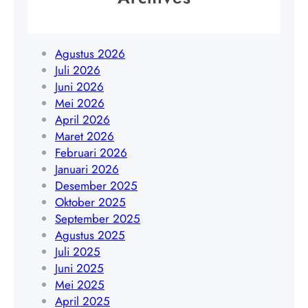
a
8
o
k
5
g
a
1
y
Agustus 2026
r
9
a
Juli 2026
t
4
k
Juni 2026
a
5
a
Mei 2026
|
4
r
April 2026
W
8
t
Maret 2026
A
4
a
Februari 2026
0
0
|
Januari 2026
8
9
W
Desember 2025
5
A
Oktober 2025
1
0
September 2025
9
8
Agustus 2025
4
5
Juli 2025
5
1
Juni 2025
4
9
Mei 2025
8
4
April 2025
4