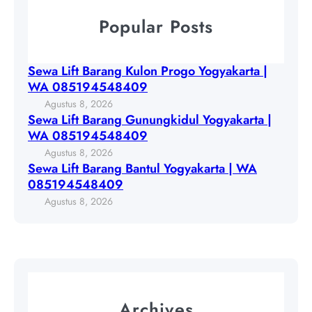
P
w
a
Popular Posts
r
a
n
o
L
g
g
i
G
Sewa Lift Barang Kulon Progo Yogyakarta |
o
f
u
WA 085194548409
Y
t
n
Agustus 8, 2026
o
B
u
Sewa Lift Barang Gunungkidul Yogyakarta |
g
a
n
WA 085194548409
y
r
g
Agustus 8, 2026
a
a
k
Sewa Lift Barang Bantul Yogyakarta | WA
k
n
i
085194548409
a
g
d
Agustus 8, 2026
r
B
u
t
a
l
a
n
Y
|
t
o
W
u
g
A
l
y
Archives
0
Y