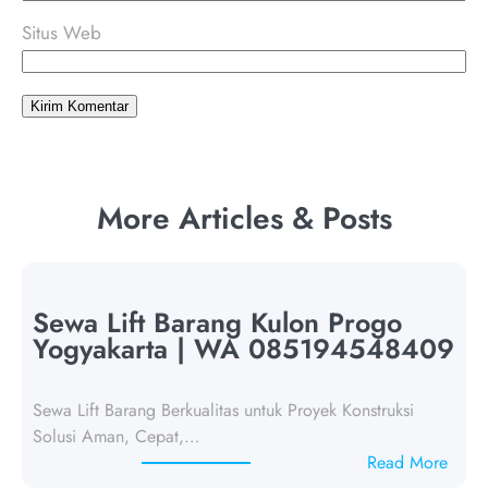
Situs Web
More Articles & Posts
Sewa Lift Barang Kulon Progo
Yogyakarta | WA 085194548409
Sewa Lift Barang Berkualitas untuk Proyek Konstruksi
Solusi Aman, Cepat,…
:
Read More
S