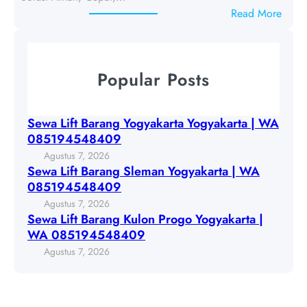
t
g
:
Read More
B
y
S
a
a
e
r
k
w
a
Popular Posts
a
a
n
r
L
g
t
i
S
Sewa Lift Barang Yogyakarta Yogyakarta | WA
a
f
l
085194548409
Y
t
e
Agustus 7, 2026
o
B
m
Sewa Lift Barang Sleman Yogyakarta | WA
g
a
a
085194548409
y
r
n
Agustus 7, 2026
a
a
Y
Sewa Lift Barang Kulon Progo Yogyakarta |
k
n
o
WA 085194548409
a
g
g
Agustus 7, 2026
r
K
y
t
u
a
a
l
k
|