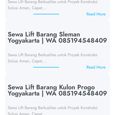
Sewa Lift Barang Berkualitas untuk Proyek Konstruksi
Solusi Aman, Cepat,…
:
Read More
S
e
w
Sewa Lift Barang Sleman
a
Yogyakarta | WA 085194548409
L
i
Sewa Lift Barang Berkualitas untuk Proyek Konstruksi
f
Solusi Aman, Cepat,…
t
:
Read More
B
S
a
e
r
w
Sewa Lift Barang Kulon Progo
a
a
Yogyakarta | WA 085194548409
n
L
g
i
Y
Sewa Lift Barang Berkualitas untuk Proyek Konstruksi
f
o
Solusi Aman, Cepat,…