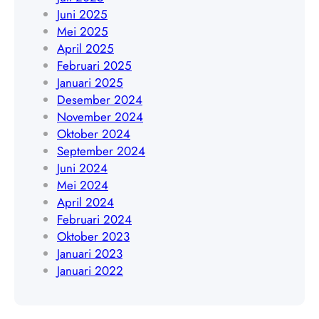
A
Juni 2025
0
Mei 2025
8
April 2025
5
Februari 2025
1
Januari 2025
9
Desember 2024
4
November 2024
5
Oktober 2024
4
September 2024
8
Juni 2024
4
Mei 2024
0
April 2024
9
Februari 2024
Oktober 2023
Januari 2023
Januari 2022