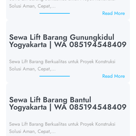
Solusi Aman, Cepat,…
:
Read More
S
e
w
Sewa Lift Barang Gunungkidul
a
Yogyakarta | WA 085194548409
L
i
Sewa Lift Barang Berkualitas untuk Proyek Konstruksi
f
Solusi Aman, Cepat,…
t
:
Read More
B
S
a
e
r
w
Sewa Lift Barang Bantul
a
a
Yogyakarta | WA 085194548409
n
L
g
i
K
Sewa Lift Barang Berkualitas untuk Proyek Konstruksi
f
u
Solusi Aman, Cepat,…
t