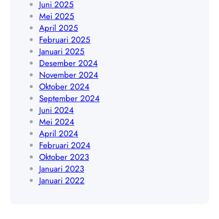
Juni 2025
4
9
Mei 2025
8
4
April 2025
4
5
Februari 2025
0
4
Januari 2025
9
8
Desember 2024
4
November 2024
0
Oktober 2024
9
September 2024
Juni 2024
Mei 2024
April 2024
Februari 2024
Oktober 2023
Januari 2023
Januari 2022