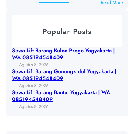
l
:
Read More
B
o
S
a
n
e
r
P
w
a
Popular Posts
r
a
n
o
L
g
g
i
G
Sewa Lift Barang Kulon Progo Yogyakarta |
o
f
u
WA 085194548409
Y
t
n
Agustus 8, 2026
o
B
u
Sewa Lift Barang Gunungkidul Yogyakarta |
g
a
n
WA 085194548409
y
r
g
Agustus 8, 2026
a
a
k
Sewa Lift Barang Bantul Yogyakarta | WA
k
n
i
085194548409
a
g
d
Agustus 8, 2026
r
B
u
t
a
l
a
n
Y
|
t