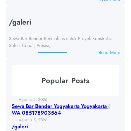
j
S
u
e
d
w
/galeri
u
a
l
B
1
Sewa Bar Bender Berkualitas untuk Proyek Konstruksi
a
8
Solusi Cepat, Presisi,…
r
4
:
Read More
B
9
/
e
4
g
n
5
a
d
Popular Posts
l
e
e
r
r
Y
Agustus 5, 2026
i
o
Sewa Bar Bender Yogyakarta Yogyakarta |
g
WA 085178903564
y
Agustus 5, 2026
a
/galeri