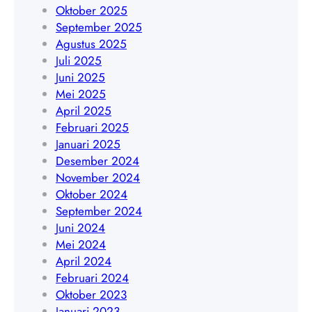
8
Oktober 2025
5
September 2025
1
Agustus 2025
7
Juli 2025
8
Juni 2025
9
Mei 2025
0
April 2025
3
Februari 2025
5
Januari 2025
6
Desember 2024
4
November 2024
Oktober 2024
September 2024
Juni 2024
Mei 2024
April 2024
Februari 2024
Oktober 2023
Januari 2023