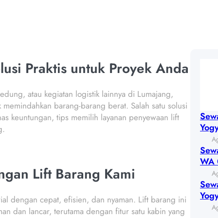
lusi Praktis untuk Proyek Anda
edung, atau kegiatan logistik lainnya di Lumajang,
k memindahkan barang-barang berat. Salah satu solusi
Sewa
has keuntungan, tips memilih layanan penyewaan lift
Yog
g.
Ag
Sewa
WA 
ngan Lift Barang Kami
Ag
Sewa
Yog
l dengan cepat, efisien, dan nyaman. Lift barang ini
Ag
 dan lancar, terutama dengan fitur satu kabin yang