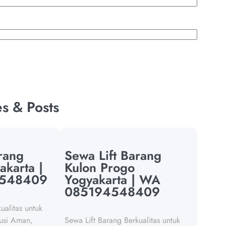
es & Posts
rang
Sewa Lift Barang
akarta |
Kulon Progo
548409
Yogyakarta | WA
085194548409
ualitas untuk
lusi Aman,
Sewa Lift Barang Berkualitas untuk