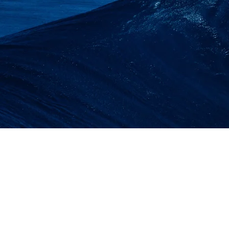
SEWA LIFT BARAN
PROYEK | LIFT MATE
TON LU